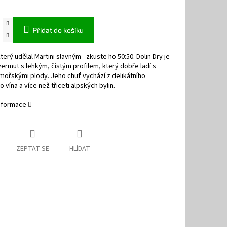
Přidat do košíku
terý udělal Martini slavným - zkuste ho 50:50. Dolin Dry je
vermut s lehkým, čistým profilem, který dobře ladí s
mořskými plody. Jeho chuť vychází z delikátního
o vína a více než třiceti alpských bylin.
informace
ZEPTAT SE
HLÍDAT