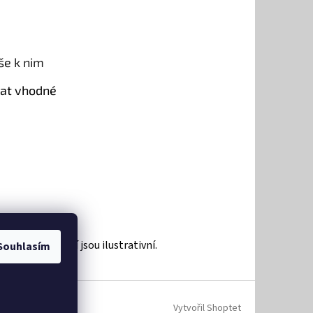
še k nim
rat vhodné
roduktů a zboží jsou ilustrativní.
Souhlasím
Vytvořil Shoptet