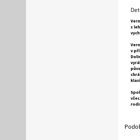
Det
Verm
s le
vych
Verm
v př
Doli
vyrá
půvo
chrá
klas
Spol
všec
rodi