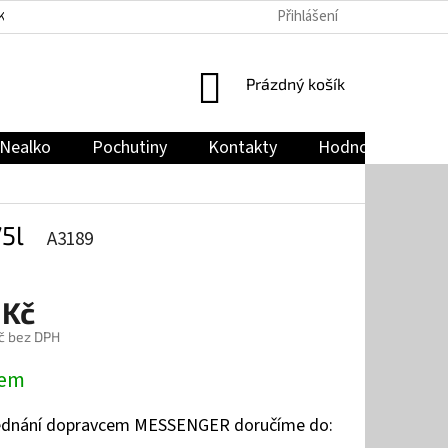
Přihlášení
KY
PODMÍNKY OCHRANY OSOBNÍCH ÚDAJŮ
JAK NAKUPOVAT
NÁKUPNÍ
Prázdný košík
KOŠÍK
Nealko
Pochutiny
Kontakty
Hodnocení obch
5l
A3189
 Kč
č bez DPH
dem
jednání dopravcem MESSENGER doručíme do: