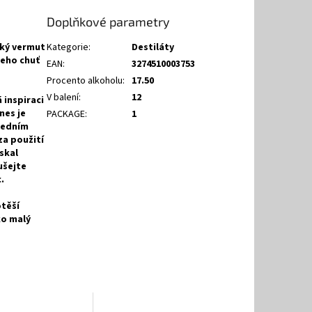
Doplňkové parametry
ický vermut
Kategorie
:
Destiláty
Jeho chuť
EAN
:
3274510003753
Procento alkoholu
:
17.50
V balení
:
12
 inspiraci
nes je
PACKAGE
:
1
ledním
za použití
skal
ušejte
.
otěší
ko malý