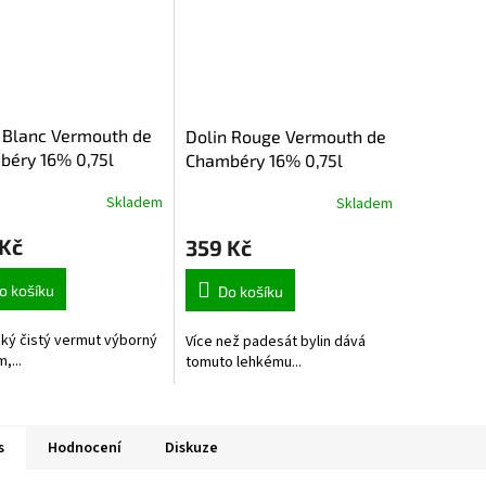
 Blanc Vermouth de
Dolin Rouge Vermouth de
béry 16% 0,75l
Chambéry 16% 0,75l
Skladem
Skladem
 Kč
359 Kč
o košíku
Do košíku
cký čistý vermut výborný
Více než padesát bylin dává
,...
tomuto lehkému...
s
Hodnocení
Diskuze