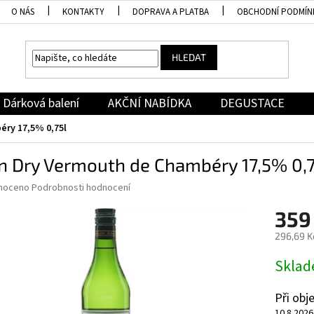
O NÁS
KONTAKTY
DOPRAVA A PLATBA
OBCHODNÍ PODMÍN
HLEDAT
Dárková balení
AKČNÍ NABÍDKA
DEGUSTACE
éry 17,5% 0,75l
n Dry Vermouth de Chambéry 17,5% 0,7
né
noceno
Podrobnosti hodnocení
ní
359
u
296,69 K
Měrná
Skla
cena:
ek.
Při ob
10.8.2026