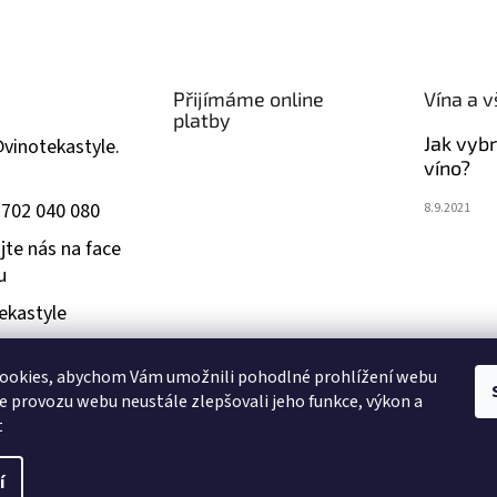
Přijímáme online
Vína a v
platby
Jak vyb
@
vinotekastyle.
víno?
 702 040 080
8.9.2021
jte nás na face
u
ekastyle
ookies, abychom Vám umožnili pohodlné prohlížení webu
dším 18 let. Při převzetí zboží bude ověřen váš věk. Fotografie p
ze provozu webu neustále zlepšovali jeho funkce, výkon a
t
í
áva vyhrazena.
Upravit nastavení cookies