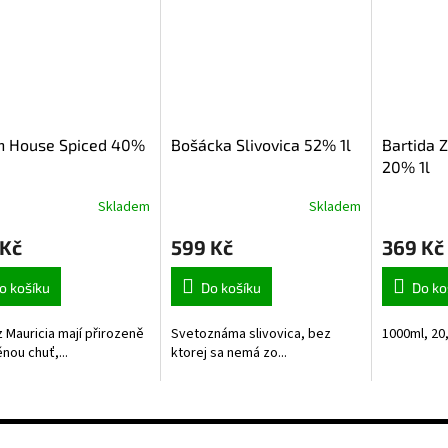
h House Spiced 40%
Bošácka Slivovica 52% 1l
Bartida 
20% 1l
Skladem
Skladem
Průměrné
hodnocení
 Kč
599 Kč
369 Kč
produktu
je
5,0
o košíku
Do košíku
Do ko
z
5
 Mauricia mají přirozeně
Svetoznáma slivovica, bez
1000ml, 2
hvězdiček.
nou chuť,...
ktorej sa nemá zo...