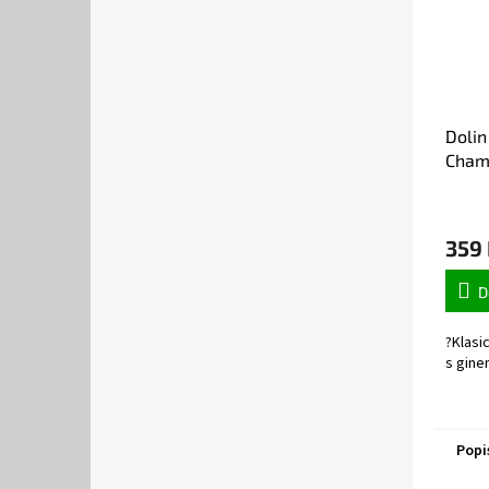
Dolin
Cham
359
D
?Klasi
s ginem
Popi