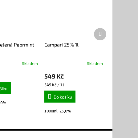
Další
produkt
Zelená Peprmint
Campari 25% 1l
Skladem
Skladem
549 Kč
Měrná
549 Kč / 1 l
šíku
cena:
Do košíku
0,0%
1000ml, 25,0%