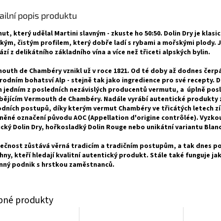
ailní popis produktu
ut, který udělal Martini slavným - zkuste ho 50:50. Dolin Dry je klas
hkým, čistým profilem, který dobře ladí s rybami a mořskými plody. 
ází z delikátního základního vína a více než třiceti alpských bylin.
outh de Chambéry vznikl už v roce 1821. Od té doby až dodnes čerpá
írodním bohatsví Alp - stejně tak jako ingredience pro své recepty. D
n jedním z posledních nezávislých producentů vermutu, a úplně pos
bějícím Vermouth de Chambéry. Nadále vyrábí autentické produkty 
dních postupů, díky kterým vermut Chambéry ve třicátých letech zí
něné označení původu AOC (Appellation d'origine contrôlée). Vyzko
ický Dolin Dry, hořkosladký Dolin Rouge nebo unikátní variantu Blanc
ečnost zůstává věrná tradicím a tradičním postupům, a tak dnes p
hny, kteří hledají kvalitní autentický produkt. Stále také funguje ja
nný podnik s hrstkou zaměstnanců.