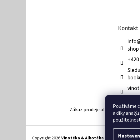
á
p
a
t
Kontakt
í
info
shop
+420
Sledu
book
vinot
Používáme c
Zákaz prodeje alkoholu osobám mla
a díky analý
použitelnos
Nastaven
Copyright 2026
Vinotéka & Alkotéka Style
. Všechna pr