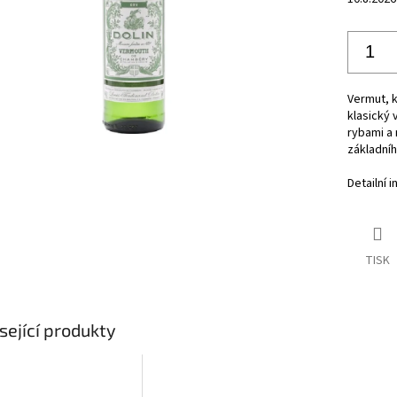
Vermut, k
klasický 
rybami a 
základníh
Detailní 
TISK
sející produkty