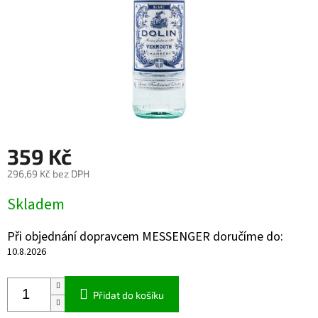
359 Kč
296,69 Kč bez DPH
Měrná
Skladem
cena:
Při objednání dopravcem MESSENGER doručíme do:
10.8.2026
Přidat do košíku