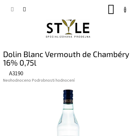
Přejít
NÁKUP
na
obsah
KOŠÍK
Dolin Blanc Vermouth de Chambéry
16% 0,75l
A3190
Průměrné
Neohodnoceno
Podrobnosti hodnocení
hodnocení
produktu
je
0,0
z
5
hvězdiček.