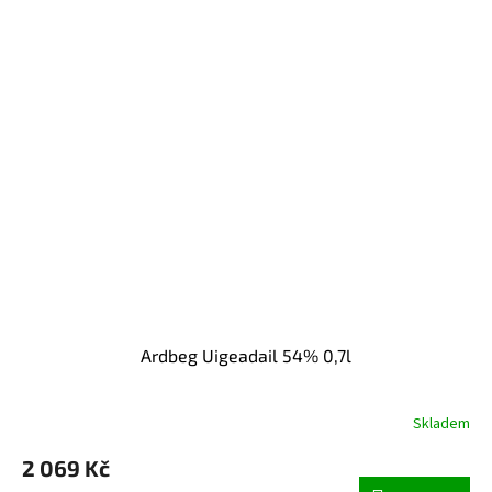
hvězdiček.
Ardbeg Uigeadail 54% 0,7l
Skladem
2 069 Kč