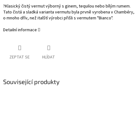
?Klasický čistý vermut výborný s ginem, tequilou nebo bílým rumem.
Tato čistá a sladká varianta vermutu byla prvně vyrobena v Chambéry,
o mnoho dřív, než italští výrobci přišli s vermutem "Bianco".
Detailní informace
ZEPTAT SE
HLÍDAT
Související produkty