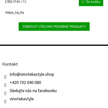
Měrná
2 955,71 Kč / 1 l
Do košíku
cena:
700ml, 54,2%
ZOBRAZIT VŠECHNY PODOBNÉ PRODUKTY
Z
á
p
a
Kontakt
t
í
info
@
vinotekastyle.shop
+420 702 040 080
Sledujte nás na facebooku
vinotekastyle