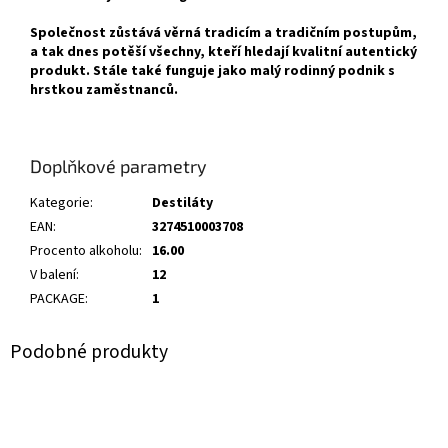
Společnost zůstává věrná tradicím a tradičním postupům,
a tak dnes potěší všechny, kteří hledají kvalitní autentický
produkt. Stále také funguje jako malý rodinný podnik s
hrstkou zaměstnanců.
Doplňkové parametry
Kategorie
:
Destiláty
EAN
:
3274510003708
Procento alkoholu
:
16.00
V balení
:
12
PACKAGE
:
1