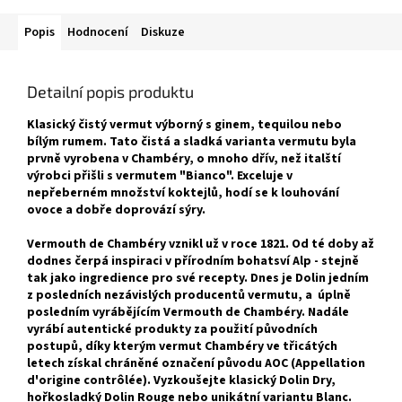
Popis
Hodnocení
Diskuze
Detailní popis produktu
Klasický čistý vermut výborný s ginem, tequilou nebo
bílým rumem. Tato čistá a sladká varianta vermutu byla
prvně vyrobena v Chambéry, o mnoho dřív, než italští
výrobci přišli s vermutem "Bianco". Exceluje v
nepřeberném množství koktejlů, hodí se k louhování
ovoce a dobře doprovází sýry.
Vermouth de Chambéry vznikl už v roce 1821. Od té doby až
dodnes čerpá inspiraci v přírodním bohatsví Alp - stejně
tak jako ingredience pro své recepty. Dnes je Dolin jedním
z posledních nezávislých producentů vermutu, a úplně
posledním vyrábějícím Vermouth de Chambéry. Nadále
vyrábí autentické produkty za použití původních
postupů, díky kterým vermut Chambéry ve třicátých
letech získal chráněné označení původu AOC (Appellation
d'origine contrôlée). Vyzkoušejte klasický Dolin Dry,
hořkosladký Dolin Rouge nebo unikátní variantu Blanc.