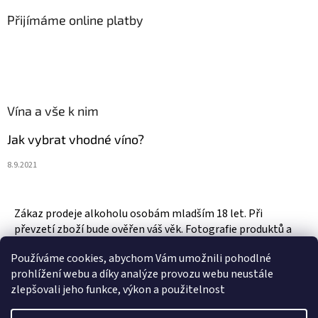
Přijímáme online platby
Vína a vše k nim
Jak vybrat vhodné víno?
8.9.2021
Zákaz prodeje alkoholu osobám mladším 18 let. Při
převzetí zboží bude ověřen váš věk. Fotografie produktů a
zboží jsou ilustrativní.
Používáme cookies, abychom Vám umožnili pohodlné
prohlížení webu a díky analýze provozu webu neustále
zlepšovali jeho funkce, výkon a použitelnost
Vytvořil Shoptet