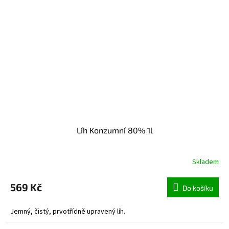
Líh Konzumní 80% 1l
Skladem
Průměrné
hodnocení
produktu
569 Kč
Do košíku
je
5,0
Jemný, čistý, prvotřídně upravený líh.
z
5