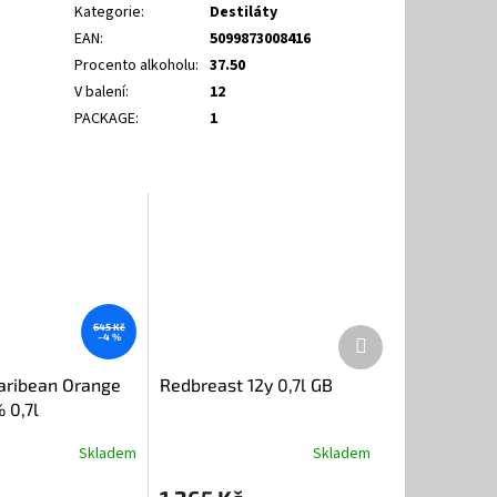
Kategorie
:
Destiláty
EAN
:
5099873008416
Procento alkoholu
:
37.50
V balení
:
12
PACKAGE
:
1
645 Kč
Další
–4 %
produkt
aribean Orange
Redbreast 12y 0,7l GB
 0,7l
Skladem
Skladem