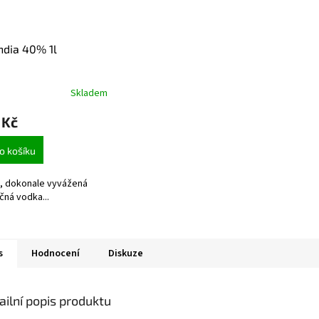
ndia 40% 1l
Skladem
 Kč
o košíku
, dokonale vyvážená
čná vodka...
s
Hodnocení
Diskuze
ailní popis produktu