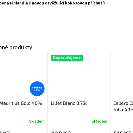
bená Finlandia s novou osvěžující kokosovou příchutí!
Doporučujeme
1 145 Kč
–1 %
Mauritius Gold 40%
Lillet Blanc 0,75l
Espero C
tuba 40%
Skladem
Skladem
rné
cení