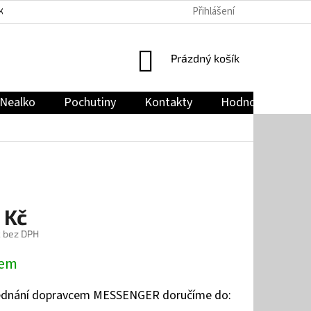
Přihlášení
KY
PODMÍNKY OCHRANY OSOBNÍCH ÚDAJŮ
JAK NAKUPOVAT
NÁKUPNÍ
Prázdný košík
KOŠÍK
Nealko
Pochutiny
Kontakty
Hodnocení obch
 Kč
č bez DPH
dem
jednání dopravcem MESSENGER doručíme do: