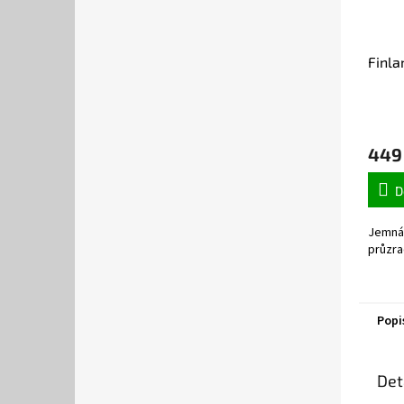
Finla
449
D
Jemná
průzra
Popi
Det