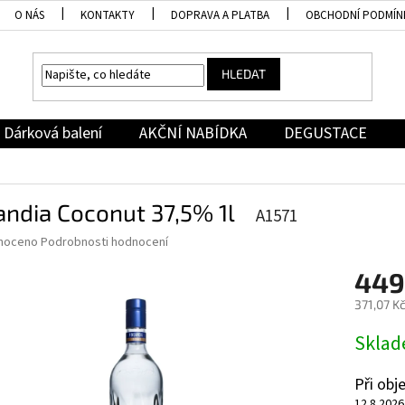
O NÁS
KONTAKTY
DOPRAVA A PLATBA
OBCHODNÍ PODMÍN
HLEDAT
Dárková balení
AKČNÍ NABÍDKA
DEGUSTACE
andia Coconut 37,5% 1l
A1571
né
noceno
Podrobnosti hodnocení
ní
449
u
371,07 K
Měrná
Skla
cena:
ek.
Při ob
12.8.2026