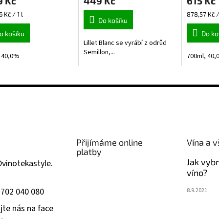
9 Kč
449 Kč
615 Kč
ktu
Měrná
6 Kč / 1 l
878,57 Kč / 
Do košíku
cena:
o košíku
Do ko
Lillet Blanc se vyrábí z odrůd
ček.
Semillon,...
 40,0%
700ml, 40
Přijímáme online
Vína a v
platby
Jak vyb
@
vinotekastyle.
víno?
 702 040 080
8.9.2021
jte nás na face