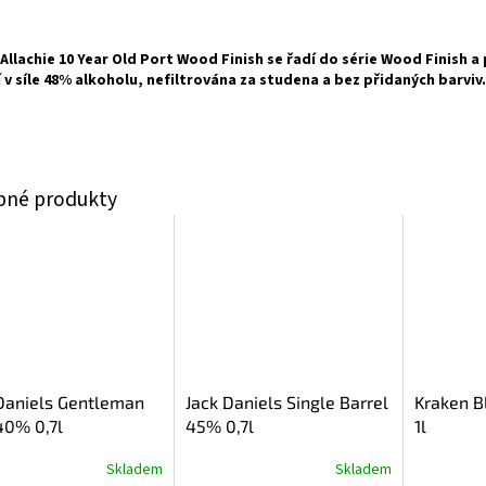
Allachie 10 Year Old Port Wood Finish se řadí do série Wood Finish a 
í v síle 48% alkoholu, nefiltrována za studena a bez přidaných barviv.
Daniels Gentleman
Jack Daniels Single Barrel
Kraken B
40% 0,7l
45% 0,7l
1l
Skladem
Skladem