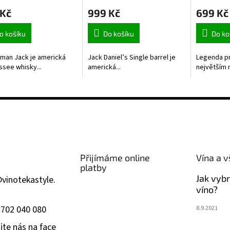
 Kč
999 Kč
699 Kč
o košíku
Do košíku
Do ko
man Jack je americká
Jack Daniel’s Single barrel je
Legenda pr
see whisky...
americká...
největším 
Přijímáme online
Vína a v
platby
Jak vyb
@
vinotekastyle.
víno?
 702 040 080
8.9.2021
jte nás na face