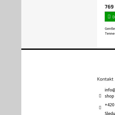
769
D
Gentle
Tennes
Z
á
p
a
t
Kontakt
í
info
shop
+420
Sledu