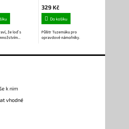
329 Kč
šíku
Do košíku
aví, že loď s
Půllitr Tuzemáku pro
množstvím...
opravdové námořníky.
še k nim
rat vhodné