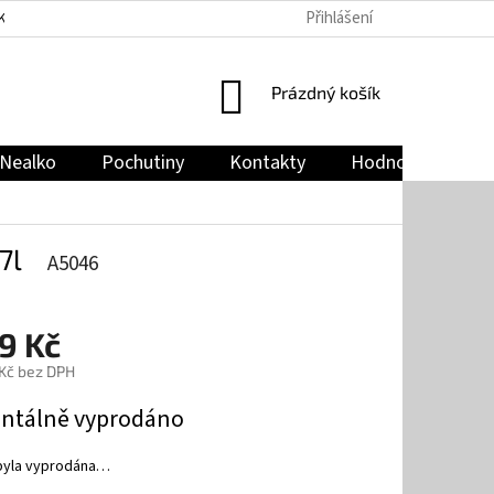
Přihlášení
KY
PODMÍNKY OCHRANY OSOBNÍCH ÚDAJŮ
JAK NAKUPOVAT
NÁKUPNÍ
Prázdný košík
KOŠÍK
Nealko
Pochutiny
Kontakty
Hodnocení obch
7l
A5046
9 Kč
 Kč bez DPH
tálně vyprodáno
byla vyprodána…