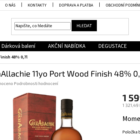
O NÁS
KONTAKTY
DOPRAVA A PLATBA
OBCHODNÍ PODMÍN
HLEDAT
Dárková balení
AKČNÍ NABÍDKA
DEGUSTACE
inish 48% 0,7l
Allachie 11yo Port Wood Finish 48% 0,
né
noceno
Podrobnosti hodnocení
ní
1 59
u
1 321,49
Měrná
Momen
cena:
ek.
Položka 