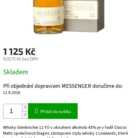
1 125 Kč
929,75 Kč bez DPH
Měrná
Skladem
cena:
Při objednání dopravcem MESSENGER doručíme do:
11.8.2026
Přidat do košíku
Whisky Glenkinchie 12 YO s obsahem alkoholu 43% je v řadě Classic
Malts společnosti Diageo zástupcem stylu whisky z Lowlands, které