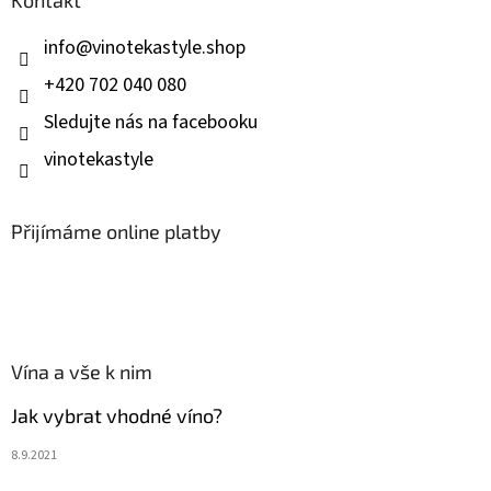
t
í
info
@
vinotekastyle.shop
+420 702 040 080
Sledujte nás na facebooku
vinotekastyle
Přijímáme online platby
Vína a vše k nim
Jak vybrat vhodné víno?
8.9.2021