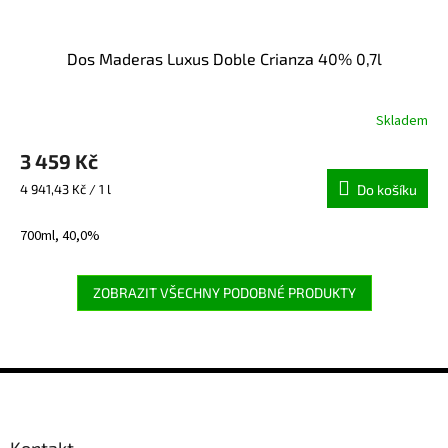
Dos Maderas Luxus Doble Crianza 40% 0,7l
Skladem
3 459 Kč
Měrná
4 941,43 Kč / 1 l
Do košíku
cena:
700ml, 40,0%
ZOBRAZIT VŠECHNY PODOBNÉ PRODUKTY
Z
á
p
a
Kontakt