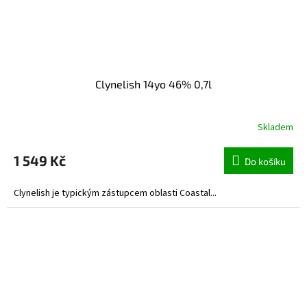
Clynelish 14yo 46% 0,7l
Skladem
1 549 Kč
Do košíku
Clynelish je typickým zástupcem oblasti Coastal...