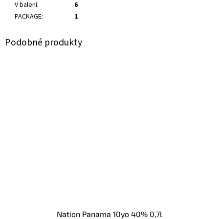
V balení
:
6
PACKAGE
:
1
Nation Panama 10yo 40% 0,7l