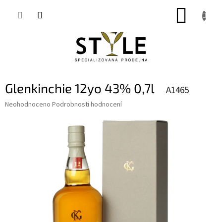
Přejít
NÁKUP
na
obsah
KOŠÍK
Glenkinchie 12yo 43% 0,7l
A1465
Průměrné
Neohodnoceno
Podrobnosti hodnocení
hodnocení
produktu
je
0,0
z
5
hvězdiček.