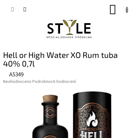
Přejít
NÁKUP
na
obsah
KOŠÍK
Hell or High Water XO Rum tuba
40% 0,7l
A5349
Průměrné
Neohodnoceno
Podrobnosti hodnocení
hodnocení
produktu
je
0,0
z
5
hvězdiček.