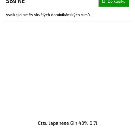
569 Kč
Do košíku
Vynikající směs skvělých dominikánských rumů...
Etsu Japanese Gin 43% 0,7l