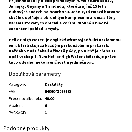
Příjemně sladký blend prémiových rumů z Barbadosu,
Jamajky, Guyany a Trinidadu, které zrají až 15 let v
dubových sudech po bourbonu. Jeho sytá tmavá barva se
skvěle doplňuje s okrouhlým komplexním aroma s tóny
karamelizovaných ořechů a koření, dlouhé a hladké
zakončení pohladí smysly.
Hell or High Water, je anglický výraz vyjadřující nezlomnou
vůli, která stojí za každým překonáváním překážek.
Každého z nás čekají v životě pády, po nichž je třeba se
opět vzchopit. Rum Hell or High Water ztělesňuje právě
tuto odvahu, nekonvenčnost a jedinečnost.
Doplňkové parametry
Kategorie
:
Destiláty
EAN
:
6430043099183
Procento alkoholu
:
40.00
V balení
:
6
PACKAGE
:
1