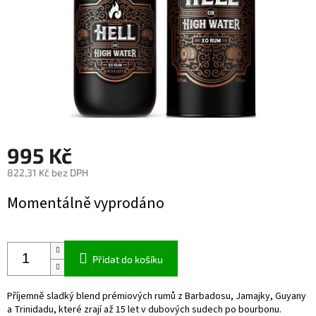
995 Kč
822,31 Kč bez DPH
Měrná
Momentálně vyprodáno
cena:
Přidat do košíku
Příjemně sladký blend prémiových rumů z Barbadosu, Jamajky, Guyany
a Trinidadu, které zrají až 15 let v dubových sudech po bourbonu.