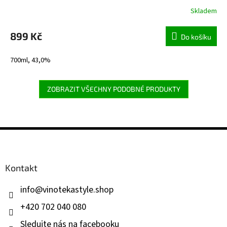
Skladem
899 Kč
Do košíku
700ml, 43,0%
ZOBRAZIT VŠECHNY PODOBNÉ PRODUKTY
Z
á
p
a
Kontakt
t
í
info
@
vinotekastyle.shop
+420 702 040 080
Sledujte nás na facebooku