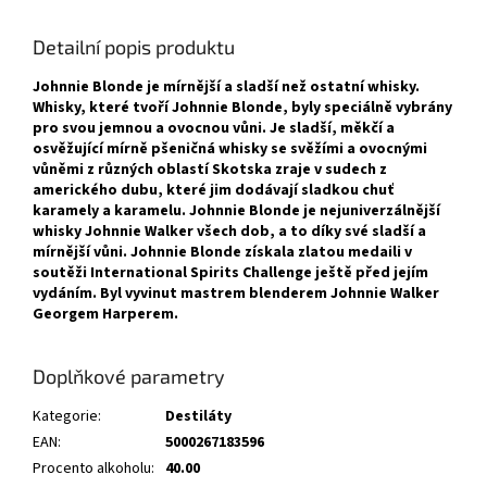
Detailní popis produktu
Johnnie Blonde je mírnější a sladší než ostatní whisky.
Whisky, které tvoří Johnnie Blonde, byly speciálně vybrány
pro svou jemnou a ovocnou vůni. Je sladší, měkčí a
osvěžující mírně pšeničná whisky se svěžími a ovocnými
vůněmi z různých oblastí Skotska zraje v sudech z
amerického dubu, které jim dodávají sladkou chuť
karamely a karamelu. Johnnie Blonde je nejuniverzálnější
whisky Johnnie Walker všech dob, a to díky své sladší a
mírnější vůni. Johnnie Blonde získala zlatou medaili v
soutěži International Spirits Challenge ještě před jejím
vydáním. Byl vyvinut mastrem blenderem Johnnie Walker
Georgem Harperem.
Doplňkové parametry
Kategorie
:
Destiláty
EAN
:
5000267183596
Procento alkoholu
:
40.00