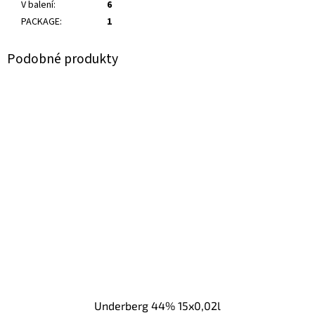
V balení
:
6
PACKAGE
:
1
Underberg 44% 15x0,02l