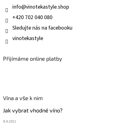
í
info
@
vinotekastyle.shop
+420 702 040 080
Sledujte nás na facebooku
vinotekastyle
Přijímáme online platby
Vína a vše k nim
Jak vybrat vhodné víno?
8.9.2021