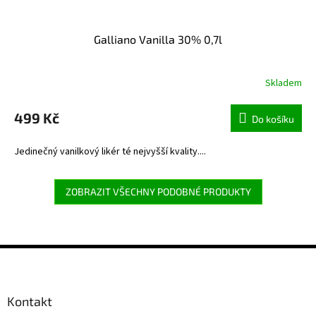
Galliano Vanilla 30% 0,7l
Skladem
499 Kč
Do košíku
Jedinečný vanilkový likér té nejvyšší kvality....
ZOBRAZIT VŠECHNY PODOBNÉ PRODUKTY
Z
á
p
a
Kontakt
t