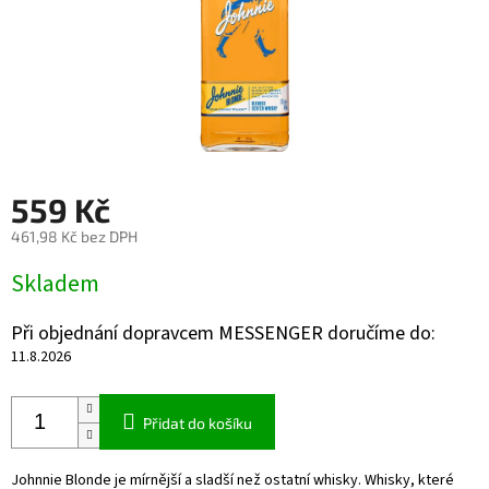
559 Kč
461,98 Kč bez DPH
Měrná
Skladem
cena:
Při objednání dopravcem MESSENGER doručíme do:
11.8.2026
Přidat do košíku
Johnnie Blonde je mírnější a sladší než ostatní whisky. Whisky, které