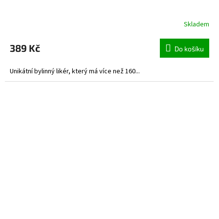
Skladem
Průměrné
hodnocení
produktu
389 Kč
Do košíku
je
5,0
Unikátní bylinný likér, který má více než 160...
z
5
hvězdiček.