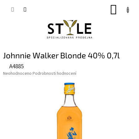
Přejít
NÁKUP
na
obsah
KOŠÍK
Johnnie Walker Blonde 40% 0,7l
A4885
Průměrné
Neohodnoceno
Podrobnosti hodnocení
hodnocení
produktu
je
0,0
z
5
hvězdiček.