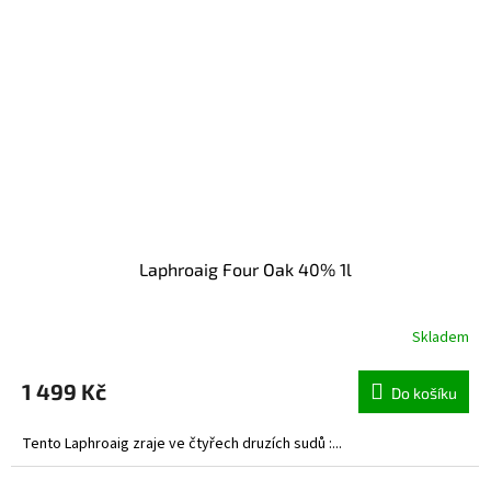
Laphroaig Four Oak 40% 1l
Skladem
1 499 Kč
Do košíku
Tento Laphroaig zraje ve čtyřech druzích sudů :...