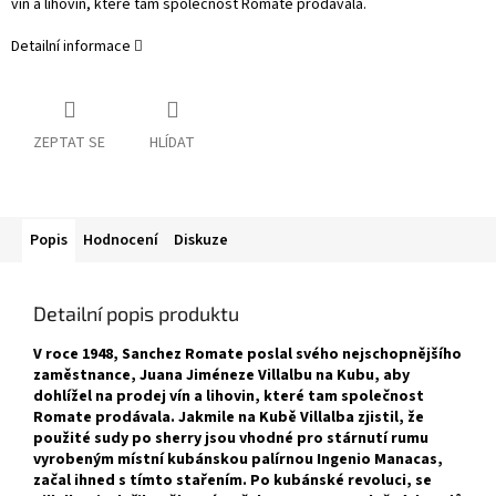
vín a lihovin, které tam společnost Romate prodávala.
Detailní informace
ZEPTAT SE
HLÍDAT
Popis
Hodnocení
Diskuze
Detailní popis produktu
V roce 1948, Sanchez Romate poslal svého nejschopnějšího
zaměstnance, Juana Jiméneze Villalbu na Kubu, aby
dohlížel na prodej vín a lihovin, které tam společnost
Romate prodávala. Jakmile na Kubě Villalba zjistil, že
použité sudy po sherry jsou vhodné pro stárnutí rumu
vyrobeným místní kubánskou palírnou Ingenio Manacas,
začal ihned s tímto stařením. Po kubánské revoluci, se