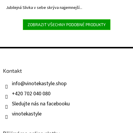
Jubilejná Slivka v sebe skrýva najjemnejší...
ZOBRAZIT VŠECHNY PODOBNÉ PRODUKTY
Z
á
p
a
Kontakt
t
í
info
@
vinotekastyle.shop
+420 702 040 080
Sledujte nás na facebooku
vinotekastyle