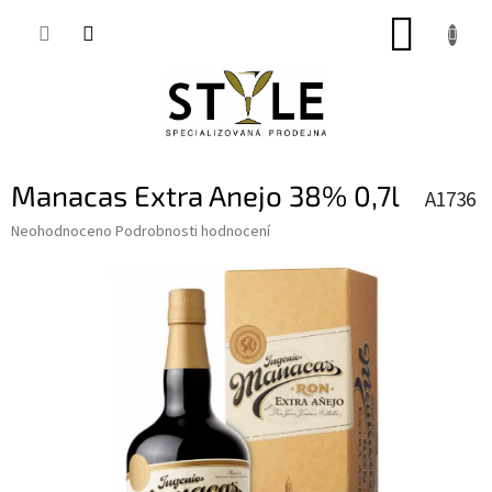
Přejít
NÁKUP
na
obsah
KOŠÍK
Manacas Extra Anejo 38% 0,7l
A1736
Průměrné
Neohodnoceno
Podrobnosti hodnocení
hodnocení
produktu
je
0,0
z
5
hvězdiček.