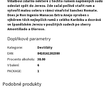
Villalbovi zdařilo některé z těchto rumem naplněných sudů
odeslat zpět do Jerezu. Zde začal pečlivě stařit rum a
vytvořil malou soleru v rámci vinařství Sanchez Romate.
Dnes je Ron Ingenio Manacas Extra Anejo vyroben s
výběrem těch nejlepších rumů z celého Karibiku a dozrává
ve španělském Jerezu v použitých sudech po sherry
Amontillado a Oloroso.
Doplňkové parametry
Kategorie
:
Destiláty
EAN
:
8410161202380
Procento alkoholu
:
38.00
V balení
:
6
PACKAGE
:
1