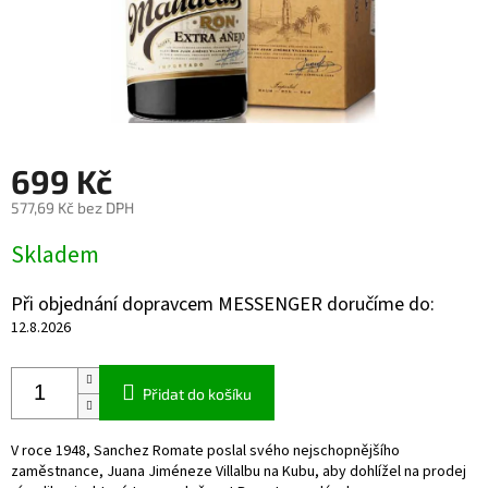
699 Kč
577,69 Kč bez DPH
Měrná
Skladem
cena:
Při objednání dopravcem MESSENGER doručíme do:
12.8.2026
Přidat do košíku
V roce 1948, Sanchez Romate poslal svého nejschopnějšího
zaměstnance, Juana Jiméneze Villalbu na Kubu, aby dohlížel na prodej