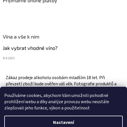
Přijímáme online platby
Vína a vše k nim
Jak vybrat vhodné víno?
8.9.2021
Zákaz prodeje alkoholu osobám mladším 18 let. Při
převzetí zboží bude ověřen váš věk. Fotografie produktů a
zboží jsou ilustrativní.
Používáme cookies, abychom Vám umožnili pohodlné
prohlížení webu a díky analýze provozu webu neustále
zlepšovali jeho funkce, výkon a použitelnost
Vytvořil Shoptet
Nastavení