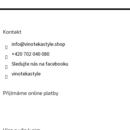
Z
á
p
a
Kontakt
t
í
info
@
vinotekastyle.shop
+420 702 040 080
Sledujte nás na facebooku
vinotekastyle
Přijímáme online platby