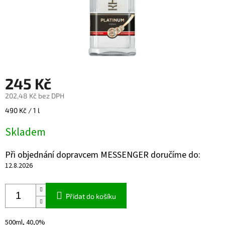
245 Kč
202,48 Kč bez DPH
Měrná
490 Kč / 1 l
cena:
Skladem
Při objednání dopravcem MESSENGER doručíme do:
12.8.2026
Přidat do košíku
500ml, 40,0%