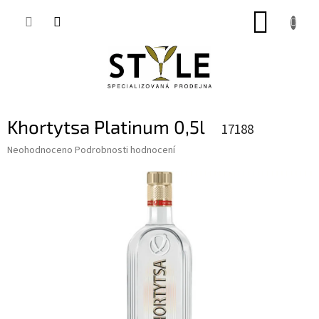
Přejít
NÁKUP
na
obsah
KOŠÍK
Khortytsa Platinum 0,5l
17188
Průměrné
Neohodnoceno
Podrobnosti hodnocení
hodnocení
produktu
je
0,0
z
5
hvězdiček.