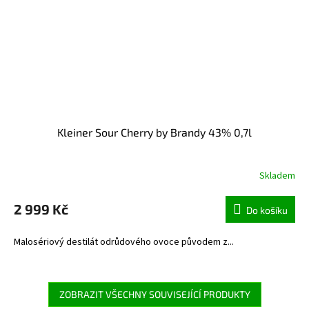
Kleiner Sour Cherry by Brandy 43% 0,7l
Skladem
2 999 Kč
Do košíku
Malosériový destilát odrůdového ovoce původem z...
ZOBRAZIT VŠECHNY SOUVISEJÍCÍ PRODUKTY