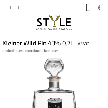
Přejít
NÁKUP
na
obsah
KOŠÍK
Kleiner Wild Pin 43% 0,7l
A3807
Průměrné
Neohodnoceno
Podrobnosti hodnocení
hodnocení
produktu
je
0,0
z
5
hvězdiček.