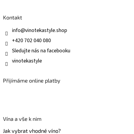
á
p
a
Kontakt
t
í
info
@
vinotekastyle.shop
+420 702 040 080
Sledujte nás na facebooku
vinotekastyle
Přijímáme online platby
Vína a vše k nim
Jak vybrat vhodné víno?