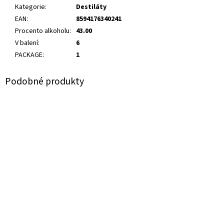
Kategorie
:
Destiláty
EAN
:
8594176340241
Procento alkoholu
:
43.00
V balení
:
6
PACKAGE
:
1