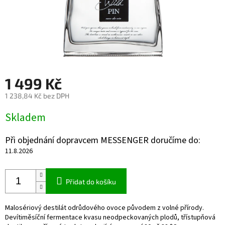
1 499 Kč
1 238,84 Kč bez DPH
Měrná
Skladem
cena:
Při objednání dopravcem MESSENGER doručíme do:
11.8.2026
Přidat do košíku
Malosériový destilát odrůdového ovoce původem z volné přírody.
Devítiměsíční fermentace kvasu neodpeckovaných plodů, třístupňová