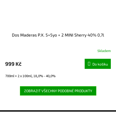
Dos Maderas P.X. 5+5yo + 2 MINI Sherry 40% 0,7l
Skladem
Průměrné
hodnocení
produktu
999 Kč
Do košíku
je
5,0
700ml + 2 x 100ml, 18,0% - 40,0%
z
5
hvězdiček.
ZOBRAZIT VŠECHNY PODOBNÉ PRODUKTY
Z