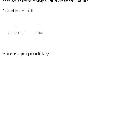
destilace za řízené teploty pulzující v rozmezí 80 až 38 °C.
Detailní informace
ZEPTAT SE
HLÍDAT
Související produkty