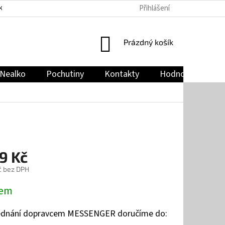
Přihlášení
KY
PODMÍNKY OCHRANY OSOBNÍCH ÚDAJŮ
JAK NAKUPOVAT
NÁKUPNÍ
Prázdný košík
KOŠÍK
Nealko
Pochutiny
Kontakty
Hodnocení obch
9 Kč
č bez DPH
dem
jednání dopravcem MESSENGER doručíme do: