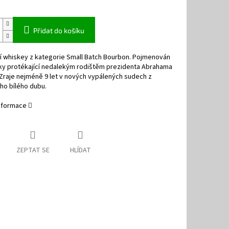
Přidat do košíku
í whiskey z kategorie Small Batch Bourbon. Pojmenován
čky protékající nedalekým rodištěm prezidenta Abrahama
 Zraje nejméně 9 let v nových vypálených sudech z
ho bílého dubu.
informace
ZEPTAT SE
HLÍDAT