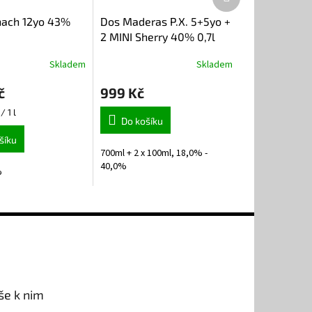
produkt
nach 12yo 43%
Dos Maderas P.X. 5+5yo +
2 MINI Sherry 40% 0,7l
Skladem
Skladem
Průměrné
hodnocení
č
999 Kč
produktu
je
/ 1 l
5,0
Do košíku
z
šíku
5
700ml + 2 x 100ml, 18,0% -
hvězdiček.
40,0%
%
še k nim