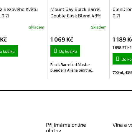
r z Bezového Květu
Mount Gay Black Barrel
GlenDro
 0,7l
Double Cask Blend 43%
0,7l
0,7l
Skladem
Skladem
 Kč
1 069 Kč
1 189 K
Měrná
1 698,57 Kč 
o košíku
Do košíku
cena:
Do ko
Black Barrel od Master
blendera Allena Smithe...
700ml, 43
Přijímáme online
Vína a v
platby