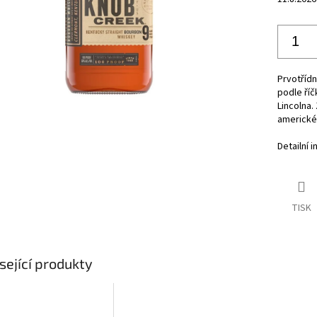
Prvotřídn
podle ří
Lincolna.
americké
Detailní 
TISK
sející produkty