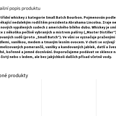
ailní popis produktu
třídní whiskey z kategorie Small Batch Bourbon. Pojmenován podle 
ékající nedalekým rodištěm prezidenta Abrahama Lincolna. Zraje n
v nových vypálených sudech z amerického bílého dubu. Whiskey je sm
e z několika pečlivě vybraných a mistrem palírny („Master Distiller“
ovaných sudů (proto „Small Batch“). Ve vůni se vyznačuje praženými
lemi, vanilkou, medem a tmavým lesním ovocem. V chuti se ozývají
melizovaných pomerančů, vanilky a kandovaných jablek, datlí a šve
hé, kořenné a jemné doznívání. Doporučujeme podávat ve sklence 
 čistý nebo s ledem, ale bez jakýchkoli dalších přísad včetně vody.