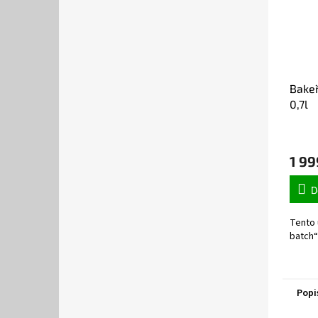
Baker
0,7l
1 99
D
Tento 
batch“
Popi