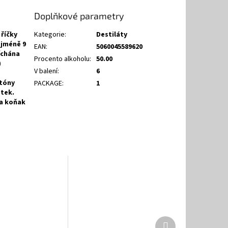
Doplňkové parametry
říčky
Kategorie
:
Destiláty
ejméně 9
EAN
:
5060045589620
íchána
Procento alkoholu
:
50.00
)
V balení
:
6
 tóny
PACKAGE
:
1
stek.
na koňak
Další