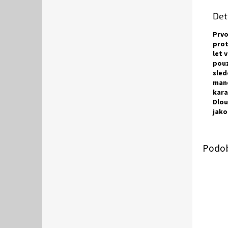
Det
Prvo
prot
let 
pouz
sled
mand
kara
Dlou
jako