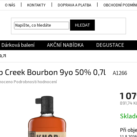
O NÁS
KONTAKTY
DOPRAVA A PLATBA
OBCHODNÍ PODMÍN
HLEDAT
Dárková balení
AKČNÍ NABÍDKA
DEGUSTACE
,7l
b Creek Bourbon 9yo 50% 0,7l
A1266
né
noceno
Podrobnosti hodnocení
ní
1 07
u
891,74 K
Měrná
Skla
cena:
ek.
Při ob
11.8.2026