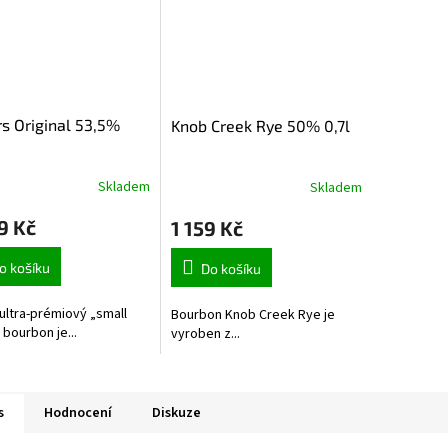
`s Original 53,5%
Knob Creek Rye 50% 0,7l
Skladem
Skladem
9 Kč
1 159 Kč
o košíku
Do košíku
ultra-prémiový „small
Bourbon Knob Creek Rye je
 bourbon je...
vyroben z...
s
Hodnocení
Diskuze