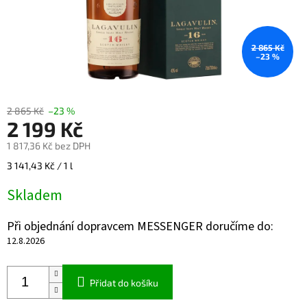
2 865 Kč
–23 %
2 865 Kč
–23 %
2 199 Kč
1 817,36 Kč bez DPH
Měrná
3 141,43 Kč / 1 l
cena:
Skladem
Při objednání dopravcem MESSENGER doručíme do:
12.8.2026
Přidat do košíku