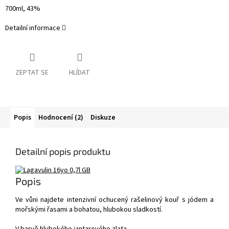
700ml, 43%
Detailní informace
ZEPTAT SE
HLÍDAT
Popis
Hodnocení (2)
Diskuze
Detailní popis produktu
Popis
Ve vůni najdete intenzivní ochucený rašelinový kouř s jódem a
mořskými řasami a bohatou, hlubokou sladkostí.
V barvě hlubokého jantarového zlata.