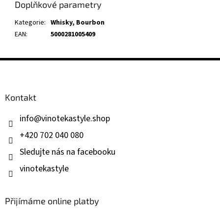
Doplňkové parametry
Kategorie
:
Whisky, Bourbon
EAN
:
5000281005409
Z
á
p
a
Kontakt
t
í
info
@
vinotekastyle.shop
+420 702 040 080
Sledujte nás na facebooku
vinotekastyle
Přijímáme online platby