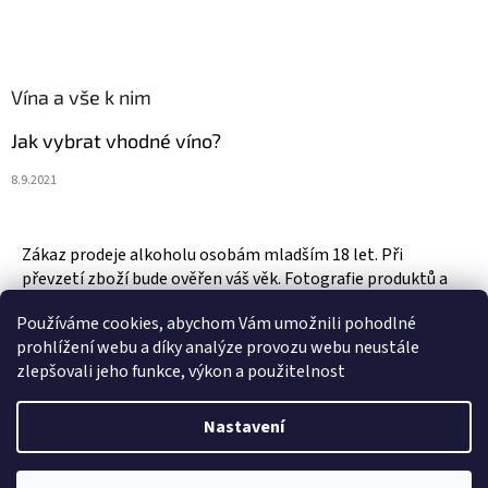
Vína a vše k nim
Jak vybrat vhodné víno?
8.9.2021
Zákaz prodeje alkoholu osobám mladším 18 let. Při
převzetí zboží bude ověřen váš věk. Fotografie produktů a
zboží jsou ilustrativní.
Používáme cookies, abychom Vám umožnili pohodlné
prohlížení webu a díky analýze provozu webu neustále
zlepšovali jeho funkce, výkon a použitelnost
Vytvořil Shoptet
Nastavení
Copyright 2026
Vinotéka & Alkotéka Style
. Všechna práva