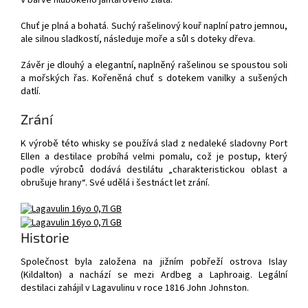
Chuť je plná a bohatá. Suchý rašelinový kouř naplní patro jemnou,
ale silnou sladkostí, následuje moře a sůl s doteky dřeva.
Závěr je dlouhý a elegantní, naplněný rašelinou se spoustou soli
a mořských řas. Kořeněná chuť s dotekem vanilky a sušených
datlí.
Zrání
K výrobě této whisky se používá slad z nedaleké sladovny Port
Ellen a destilace probíhá velmi pomalu, což je postup, který
podle výrobců dodává destilátu „charakteristickou oblast a
obrušuje hrany“. Své udělá i šestnáct let zrání.
Historie
Společnost byla založena na jižním pobřeží ostrova Islay
(Kildalton) a nachází se mezi Ardbeg a Laphroaig. Legální
destilaci zahájil v Lagavulinu v roce 1816 John Johnston.