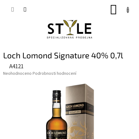
Přejít
NÁKUP
na
obsah
KOŠÍK
Loch Lomond Signature 40% 0,7l
A4121
Průměrné
Neohodnoceno
Podrobnosti hodnocení
hodnocení
produktu
je
0,0
z
5
hvězdiček.