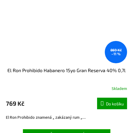
869 Kč
–11 %
El Ron Prohibido Habanero 15yo Gran Reserva 40% 0,7l
Skladem
769 Kč
Do košíku
El Ron Prohibido znamená „ zakázaný rum „....