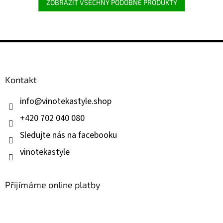
ZOBRAZIT VŠECHNY PODOBNÉ PRODUKTY
Z
á
p
a
Kontakt
t
í
info
@
vinotekastyle.shop
+420 702 040 080
Sledujte nás na facebooku
vinotekastyle
Přijímáme online platby