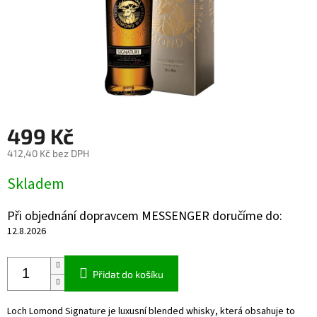
499 Kč
412,40 Kč bez DPH
Měrná
Skladem
cena:
Při objednání dopravcem MESSENGER doručíme do:
12.8.2026
Přidat do košíku
Loch Lomond Signature je luxusní blended whisky, která obsahuje to