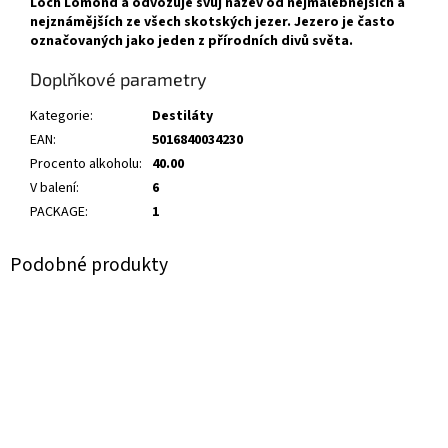
Loch Lomond a odvozuje svůj název od nejmalebnějších a
nejznámějších ze všech skotských jezer. Jezero je často
označovaných jako jeden z přírodních divů světa.
Doplňkové parametry
Kategorie
:
Destiláty
EAN
:
5016840034230
Procento alkoholu
:
40.00
V balení
:
6
PACKAGE
:
1