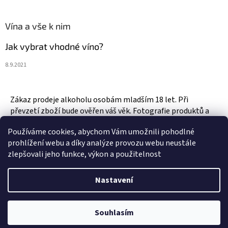
Vína a vše k nim
Jak vybrat vhodné víno?
8.9.2021
Zákaz prodeje alkoholu osobám mladším 18 let. Při
převzetí zboží bude ověřen váš věk. Fotografie produktů a
zboží jsou ilustrativní.
Používáme cookies, abychom Vám umožnili pohodlné
prohlížení webu a díky analýze provozu webu neustále
zlepšovali jeho funkce, výkon a použitelnost
Vytvořil Shoptet
Nastavení
Copyright 2026
Vinotéka & Alkotéka Style
. Všechna práva
Souhlasím
vyhrazena.
Upravit nastavení cookies