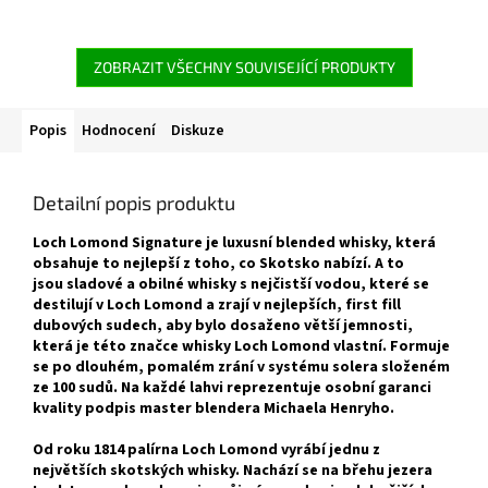
ZOBRAZIT VŠECHNY SOUVISEJÍCÍ PRODUKTY
Popis
Hodnocení
Diskuze
Detailní popis produktu
Loch Lomond Signature je luxusní blended whisky, která
obsahuje to nejlepší z toho, co Skotsko nabízí. A to
jsou sladové a obilné whisky s nejčistší vodou, které se
destilují v Loch Lomond a zrají v nejlepších, first fill
dubových sudech, aby bylo dosaženo větší jemnosti,
která je této značce whisky Loch Lomond vlastní. Formuje
se po dlouhém, pomalém zrání v systému solera složeném
ze 100 sudů. Na každé lahvi reprezentuje osobní garanci
kvality podpis master blendera Michaela Henryho.
Od roku 1814 palírna Loch Lomond vyrábí jednu z
největších skotských whisky. Nachází se na břehu jezera