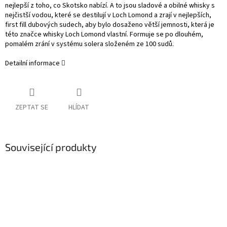
nejlepší z toho, co Skotsko nabízí. A to jsou sladové a obilné whisky s
nejčistší vodou, které se destilují v Loch Lomond a zrají v nejlepších,
first fill dubových sudech, aby bylo dosaženo větší jemnosti, která je
této značce whisky Loch Lomond vlastní. Formuje se po dlouhém,
pomalém zrání v systému solera složeném ze 100 sudů.
Detailní informace
ZEPTAT SE
HLÍDAT
Související produkty