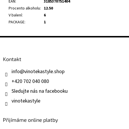
EAN
:
3185370751404
Procento alkoholu
:
12.50
V balení
:
6
PACKAGE
:
1
Z
á
p
a
Kontakt
t
í
info
@
vinotekastyle.shop
+420 702 040 080
Sledujte nás na facebooku
vinotekastyle
Přijímáme online platby