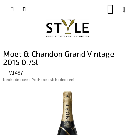
Přejít
NÁKUP
na
obsah
KOŠÍK
Moet & Chandon Grand Vintage
2015 0,75l
V1487
Průměrné
Neohodnoceno
Podrobnosti hodnocení
hodnocení
produktu
je
0,0
z
5
hvězdiček.