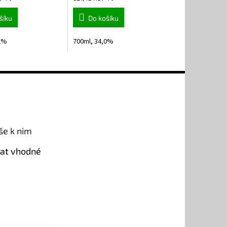
cena:
šíku
Do košíku
,2%
700ml, 34,0%
še k nim
rat vhodné