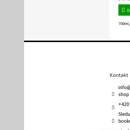
cena:
D
700ml,
Z
á
p
a
t
Kontakt
í
info
shop
+420
Sledu
book