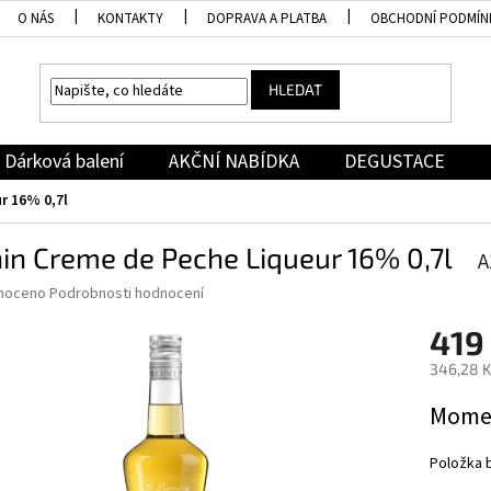
O NÁS
KONTAKTY
DOPRAVA A PLATBA
OBCHODNÍ PODMÍN
HLEDAT
Dárková balení
AKČNÍ NABÍDKA
DEGUSTACE
r 16% 0,7l
in Creme de Peche Liqueur 16% 0,7l
A
né
noceno
Podrobnosti hodnocení
ní
419
u
346,28 K
Měrná
Momen
cena:
ek.
Položka 