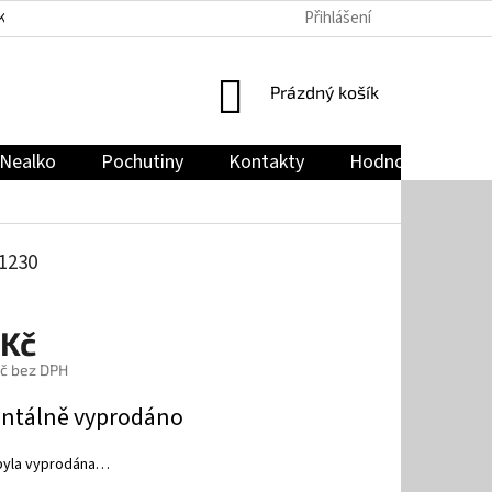
Přihlášení
KY
PODMÍNKY OCHRANY OSOBNÍCH ÚDAJŮ
JAK NAKUPOVAT
NÁKUPNÍ
Prázdný košík
KOŠÍK
Nealko
Pochutiny
Kontakty
Hodnocení obch
1230
 Kč
č bez DPH
tálně vyprodáno
byla vyprodána…