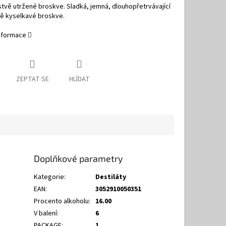
tvě utržené broskve. Sladká, jemná, dlouhopřetrvávající
ně kyselkavé broskve.
informace
ZEPTAT SE
HLÍDAT
Doplňkové parametry
Kategorie
:
Destiláty
EAN
:
3052910050351
Procento alkoholu
:
16.00
V balení
:
6
PACKAGE
:
1