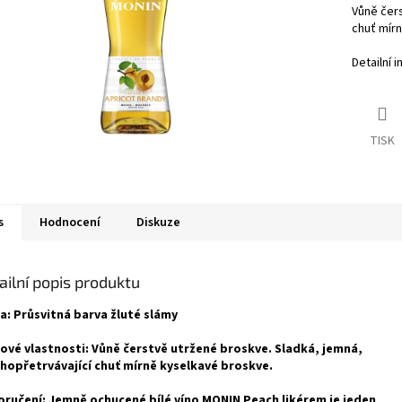
Vůně čers
chuť mír
Detailní 
TISK
s
Hodnocení
Diskuze
ailní popis produktu
a: Průsvitná barva žluté slámy
ové vlastnosti: Vůně čerstvě utržené broskve. Sladká, jemná,
hopřetrvávající chuť mírně kyselkavé broskve.
ručení: Jemně ochucené bílé víno MONIN Peach likérem je jeden