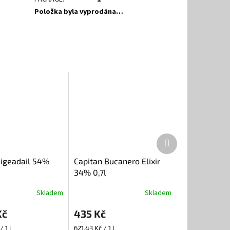
Položka byla vyprodána…
Další
produkt
igeadail 54%
Capitan Bucanero Elixir
34% 0,7l
Skladem
Skladem
Kč
435 Kč
Měrná
/ 1 l
621,43 Kč / 1 l