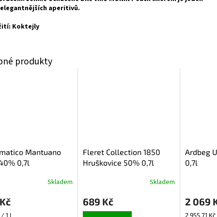
jelegantnějších aperitivů.
ití: Koktejly
omatico Mantuano
Fleret Collection 1850
Ardbeg U
40% 0,7l
Hruškovice 50% 0,7l
0,7l
Skladem
Skladem
 Kč
689 Kč
2 069 
Měrná
/ 1 l
2 955,71 Kč 