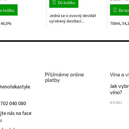
Do košíku
cena:
o košíku
Do ko
Jedná se o ovocný destilát
vyrobený destilací...
 40,0%
700ml, 54
Přijímáme online
Vína a v
platby
Jak vyb
@
vinotekastyle.
víno?
 702 040 080
8.9.2021
jte nás na face
u