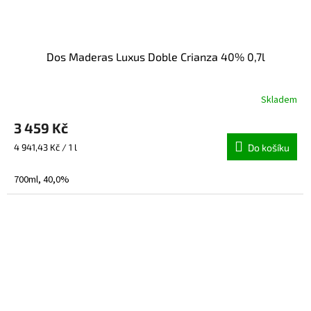
Dos Maderas Luxus Doble Crianza 40% 0,7l
Skladem
3 459 Kč
Měrná
4 941,43 Kč / 1 l
Do košíku
cena:
700ml, 40,0%