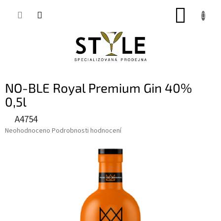
Přejít
NÁKUP
na
obsah
KOŠÍK
NO-BLE Royal Premium Gin 40%
0,5l
A4754
Průměrné
Neohodnoceno
Podrobnosti hodnocení
hodnocení
produktu
je
0,0
z
5
hvězdiček.