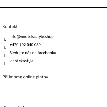
Z
á
p
a
Kontakt
t
í
info
@
vinotekastyle.shop
+420 702 040 080
Sledujte nás na facebooku
vinotekastyle
Přijímáme online platby