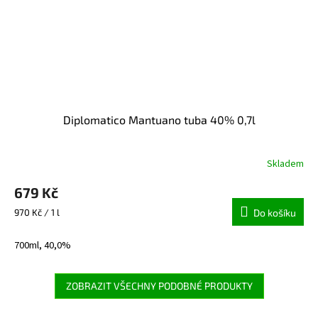
Diplomatico Mantuano tuba 40% 0,7l
Skladem
679 Kč
Měrná
970 Kč / 1 l
Do košíku
cena:
700ml, 40,0%
ZOBRAZIT VŠECHNY PODOBNÉ PRODUKTY