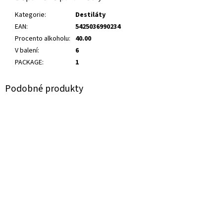
Kategorie
:
Destiláty
EAN
:
5425036990234
Procento alkoholu
:
40.00
V balení
:
6
PACKAGE
:
1