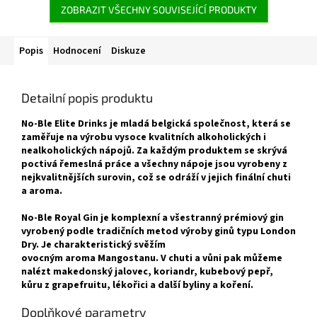
ZOBRAZIT VŠECHNY SOUVISEJÍCÍ PRODUKTY
Popis
Hodnocení
Diskuze
Detailní popis produktu
No-Ble Elite Drinks je mladá belgická společnost, která se
zaměřuje na výrobu vysoce kvalitních alkoholických i
nealkoholických nápojů. Za každým produktem se skrývá
poctivá řemeslná práce a všechny nápoje jsou vyrobeny z
nejkvalitnějších surovin, což se odráží v jejich finální chuti
a aroma.
No-Ble Royal Gin je komplexní a všestranný prémiový gin
vyrobený podle tradičních metod výroby ginů typu London
Dry. Je charakteristický svěžím
ovocným aroma Mangostanu. V chuti a vůni pak můžeme
nalézt makedonský jalovec, koriandr, kubebový pepř,
kůru z grapefruitu, lékořici a další byliny a koření.
Doplňkové parametry