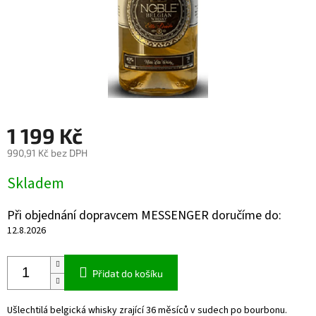
1 199 Kč
990,91 Kč bez DPH
Měrná
Skladem
cena:
Při objednání dopravcem MESSENGER doručíme do:
12.8.2026
Přidat do košíku
Ušlechtilá belgická whisky zrající 36 měsíců v sudech po bourbonu.