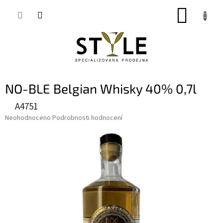
Přejít
NÁKUP
na
obsah
KOŠÍK
NO-BLE Belgian Whisky 40% 0,7l
A4751
Průměrné
Neohodnoceno
Podrobnosti hodnocení
hodnocení
produktu
je
0,0
z
5
hvězdiček.