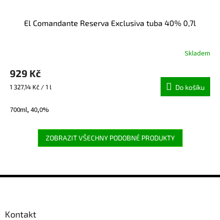
El Comandante Reserva Exclusiva tuba 40% 0,7l
Skladem
929 Kč
Měrná
1 327,14 Kč / 1 l
Do košíku
cena:
700ml, 40,0%
ZOBRAZIT VŠECHNY PODOBNÉ PRODUKTY
Z
á
p
a
Kontakt