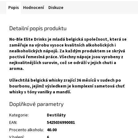
Popis
Hodnocení
Diskuze
Detailní popis produktu
No-Ble Elite Drinks je mladá belgická společnost, která se
zaměřuje na výrobu vysoce kvalitních alkoholických i
nealkoholických nápojů. Za každým produktem se skrývá
poctivá řemeslná práce. Všechny nápoje jsou vyrobeny z
nejkvalitnějších surovin, což se odráží v jejich chuti a
aroma.
Ušlechtilá belgická whisky zrající 36 měsíců v sudech po
bourbonu, jejímž výsledkem je komplexní sametová chuť
whisky s tóny vanilky a mandlí.
Doplňkové parametry
Kategorie
:
Destiláty
EAN
:
5425036990081
Procento alkoholu
:
40.00
V balení
:
6