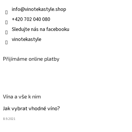
t
í
info
@
vinotekastyle.shop
+420 702 040 080
Sledujte nás na facebooku
vinotekastyle
Přijímáme online platby
Vína a vše k nim
Jak vybrat vhodné víno?
8.9.2021