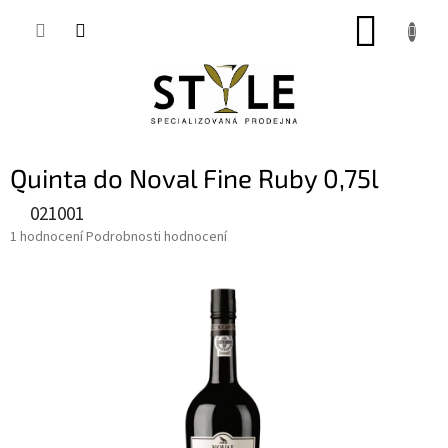
Přejít
NÁKUP
na
obsah
KOŠÍK
Quinta do Noval Fine Ruby 0,75l
021001
Průměrné
1 hodnocení
Podrobnosti hodnocení
hodnocení
produktu
je
5,0
z
5
hvězdiček.