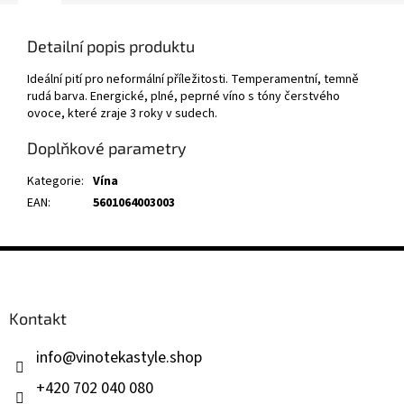
Detailní popis produktu
Ideální pití pro neformální příležitosti. Temperamentní, temně
rudá barva. Energické, plné, peprné víno s tóny čerstvého
ovoce, které zraje 3 roky v sudech.
Doplňkové parametry
Kategorie
:
Vína
EAN
:
5601064003003
Z
á
p
a
Kontakt
t
í
info
@
vinotekastyle.shop
+420 702 040 080