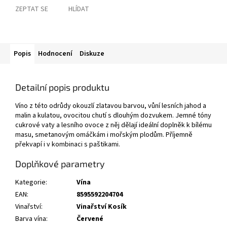
ZEPTAT SE
HLÍDAT
Popis
Hodnocení
Diskuze
Detailní popis produktu
Víno z této odrůdy okouzlí zlatavou barvou, vůní lesních jahod a
malin a kulatou, ovocitou chutí s dlouhým dozvukem. Jemné tóny
cukrové vaty a lesního ovoce z něj dělají ideální doplněk k bílému
masu, smetanovým omáčkám i mořským plodům. Příjemně
překvapí i v kombinaci s paštikami.
Doplňkové parametry
Kategorie
:
Vína
EAN
:
8595592204704
Vinařství
:
Vinařství Kosík
Barva vína
:
Červené