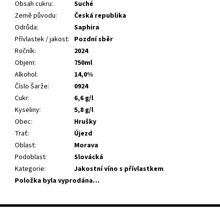
Obsah cukru
:
Suché
Země původu
:
Česká republika
Odrůda
:
Saphira
Přívlastek / jakost
:
Pozdní sběr
Ročník
:
2024
Objem
:
750ml
Alkohol
:
14,0%
Číslo Šarže
:
0924
Cukr
:
6,6 g/l
Kyseliny
:
5,8 g/l
Obec
:
Hrušky
Trať
:
Újezd
Oblast
:
Morava
Podoblast
:
Slovácká
Kategorie
:
Jakostní víno s přívlastkem
Položka byla vyprodána…
Z