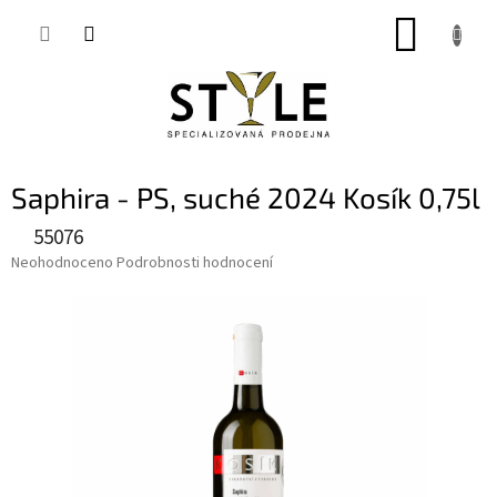
Přejít
NÁKUP
na
obsah
KOŠÍK
Saphira - PS, suché 2024 Kosík 0,75l
55076
Průměrné
Neohodnoceno
Podrobnosti hodnocení
hodnocení
produktu
je
0,0
z
5
hvězdiček.