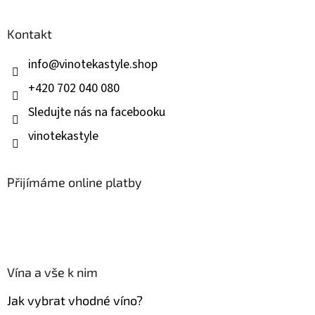
á
p
a
Kontakt
t
í
info
@
vinotekastyle.shop
+420 702 040 080
Sledujte nás na facebooku
vinotekastyle
Přijímáme online platby
Vína a vše k nim
Jak vybrat vhodné víno?