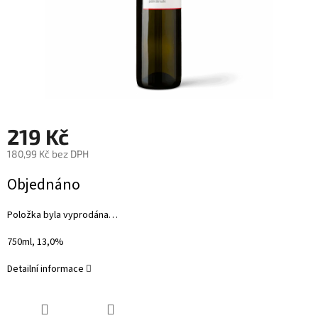
219 Kč
180,99 Kč bez DPH
Měrná
Objednáno
cena:
Položka byla vyprodána…
750ml, 13,0%
Detailní informace