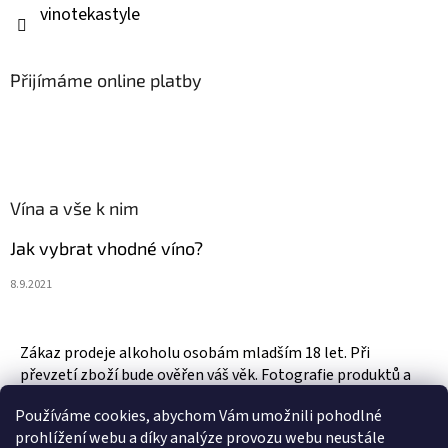
vinotekastyle
Přijímáme online platby
Vína a vše k nim
Jak vybrat vhodné víno?
8.9.2021
Zákaz prodeje alkoholu osobám mladším 18 let. Při
převzetí zboží bude ověřen váš věk. Fotografie produktů a
zboží jsou ilustrativní.
Používáme cookies, abychom Vám umožnili pohodlné
prohlížení webu a díky analýze provozu webu neustále