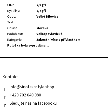
Cukr
:
7,9 g/l
Kyseliny
:
6,7 g/l
Obec
:
Velké Bílovice
Trať
:
Oblast
:
Morava
Podoblast
:
Velkopavlovická
Kategorie
:
Jakostní víno s přívlastkem
Položka byla vyprodána…
Z
á
p
a
Kontakt
t
í
info
@
vinotekastyle.shop
+420 702 040 080
Sledujte nás na facebooku