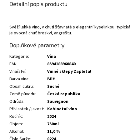
Detailní popis produktu
Svěží lehké víno, v chuti šťavnaté s elegantní kyselinkou, typická
je ovocná chuť broskví, angreštu.
Doplňkové parametry
Kategorie
:
Vína
EAN
:
8594188960840
Vinařství
:
Vinné sklepy Zapletal
Barva vína
:
Bílé
Obsah cukru
:
Suché
Země původu
:
Česká republika
Odrůda
:
Sauvignon
Přívlastek / jakost
:
Kabinetní víno
Ročník
:
2024
Objem
:
750ml
Alkohol
:
11,0 %
Číslo Šarže
:
0224