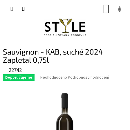
Přejít
NÁKUP
na
obsah
KOŠÍK
Sauvignon - KAB, suché 2024
Zapletal 0,75l
22742
Průměrné
Neohodnoceno
Podrobnosti hodnocení
Doporučujeme
hodnocení
produktu
je
0,0
z
5
hvězdiček.