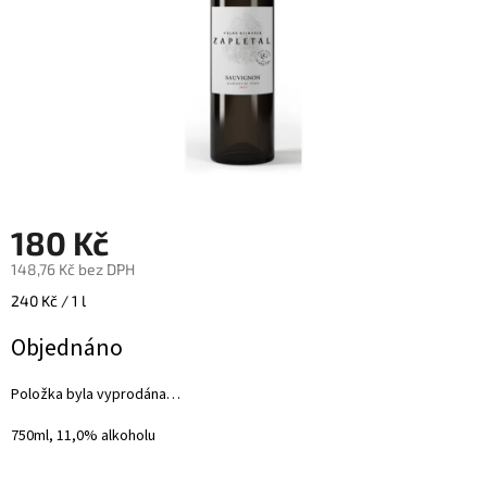
180 Kč
148,76 Kč bez DPH
Měrná
240 Kč / 1 l
cena:
Objednáno
Položka byla vyprodána…
750ml, 11,0% alkoholu