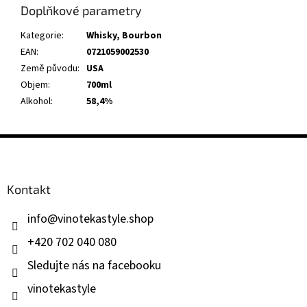
Doplňkové parametry
Kategorie
:
Whisky, Bourbon
EAN
:
0721059002530
Země původu
:
USA
Objem
:
700ml
Alkohol
:
58,4%
Z
á
p
a
Kontakt
t
í
info
@
vinotekastyle.shop
+420 702 040 080
Sledujte nás na facebooku
vinotekastyle