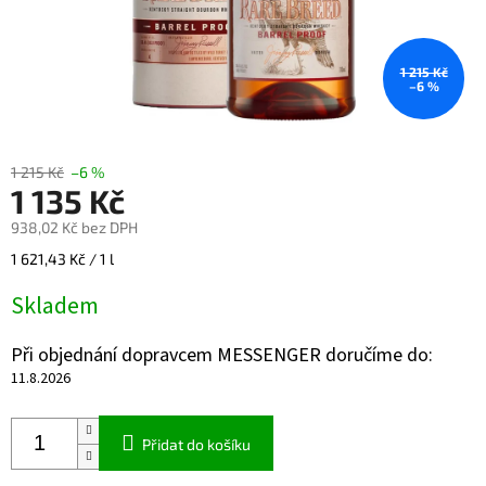
1 215 Kč
–6 %
1 215 Kč
–6 %
1 135 Kč
938,02 Kč bez DPH
Měrná
1 621,43 Kč / 1 l
cena:
Skladem
Při objednání dopravcem MESSENGER doručíme do:
11.8.2026
Přidat do košíku