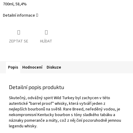
700ml, 58,4%
Detailní informace
ZEPTAT SE
HLÍDAT
Popis
Hodnocení
Diskuze
Detailní popis produktu
Skutečný, odvážný spirit Wild Turkey byl zachycen v této
autentické "barrel proof" whisky, která vytváří jeden z
nejlepších bourbonů na světě. Rare Breed, neředěný vodou, je
nekompromisní Kentucky bourbon s tóny sladkého tabáku a
náznaky pomeranče a máty, což z něj činí pozoruhodně jemnou
legendu whisky.