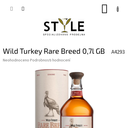
Přejít
NÁKUP
na
obsah
KOŠÍK
Wild Turkey Rare Breed 0,7l GB
A4293
Průměrné
Neohodnoceno
Podrobnosti hodnocení
hodnocení
produktu
je
0,0
z
5
hvězdiček.