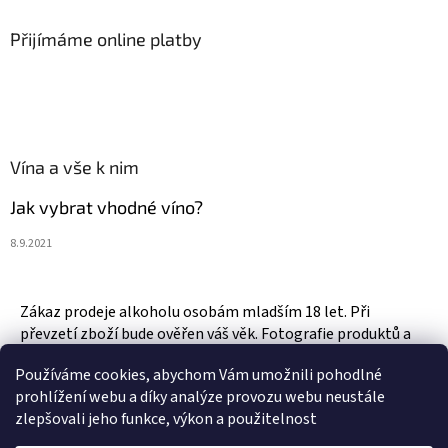
Přijímáme online platby
Vína a vše k nim
Jak vybrat vhodné víno?
8.9.2021
Zákaz prodeje alkoholu osobám mladším 18 let. Při
převzetí zboží bude ověřen váš věk. Fotografie produktů a
zboží jsou ilustrativní.
Používáme cookies, abychom Vám umožnili pohodlné
prohlížení webu a díky analýze provozu webu neustále
zlepšovali jeho funkce, výkon a použitelnost