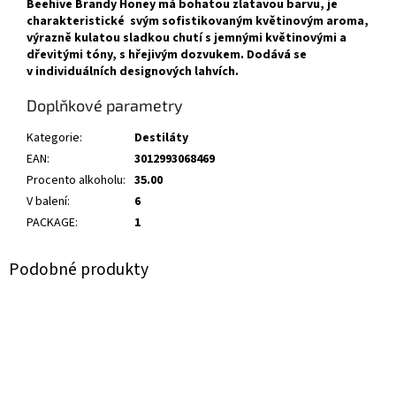
Beehive Brandy Honey má bohatou zlatavou barvu, je
charakteristické svým sofistikovaným květinovým aroma,
výrazně kulatou sladkou chutí s jemnými květinovými a
dřevitými tóny, s hřejivým dozvukem. Dodává se
v individuálních designových lahvích.
Doplňkové parametry
Kategorie
:
Destiláty
EAN
:
3012993068469
Procento alkoholu
:
35.00
V balení
:
6
PACKAGE
:
1