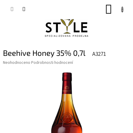
Přejít
NÁKUP
na
obsah
KOŠÍK
Beehive Honey 35% 0,7l
A3271
Průměrné
Neohodnoceno
Podrobnosti hodnocení
hodnocení
produktu
je
0,0
z
5
hvězdiček.