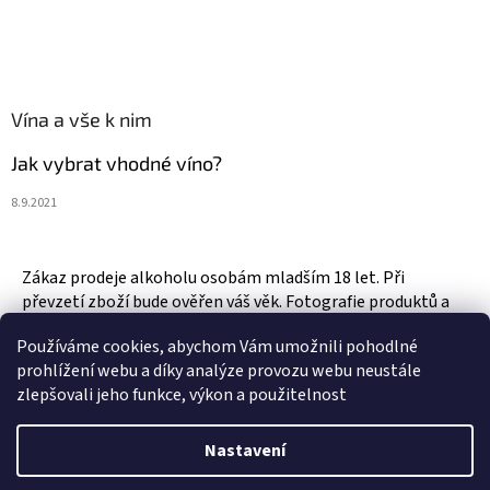
Vína a vše k nim
Jak vybrat vhodné víno?
8.9.2021
Zákaz prodeje alkoholu osobám mladším 18 let. Při
převzetí zboží bude ověřen váš věk. Fotografie produktů a
zboží jsou ilustrativní.
Používáme cookies, abychom Vám umožnili pohodlné
prohlížení webu a díky analýze provozu webu neustále
zlepšovali jeho funkce, výkon a použitelnost
Vytvořil Shoptet
Nastavení