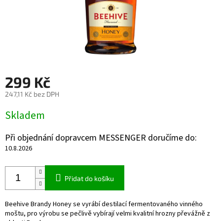
299 Kč
247,11 Kč bez DPH
Měrná
Skladem
cena:
Při objednání dopravcem MESSENGER doručíme do:
10.8.2026
Přidat do košíku
Beehive Brandy Honey se vyrábí destilací fermentovaného vinného
moštu, pro výrobu se pečlivě vybírají velmi kvalitní hrozny převážně z