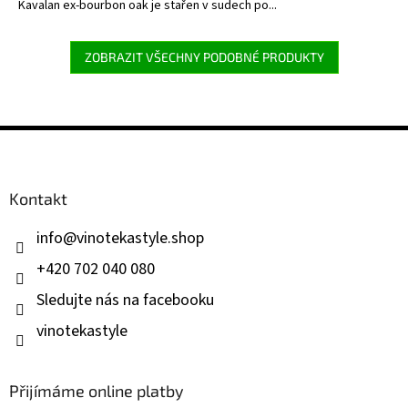
Kavalan ex-bourbon oak je stařen v sudech po...
ZOBRAZIT VŠECHNY PODOBNÉ PRODUKTY
Z
á
p
a
Kontakt
t
í
info
@
vinotekastyle.shop
+420 702 040 080
Sledujte nás na facebooku
vinotekastyle
Přijímáme online platby