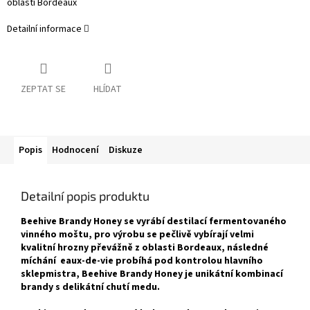
oblasti Bordeaux
Detailní informace
ZEPTAT SE
HLÍDAT
Popis
Hodnocení
Diskuze
Detailní popis produktu
Beehive Brandy Honey se vyrábí destilací fermentovaného
vinného moštu, pro výrobu se pečlivě vybírají velmi
kvalitní hrozny převážně z oblasti Bordeaux, následné
míchání eaux-de-vie probíhá pod kontrolou hlavního
sklepmistra, Beehive Brandy Honey je unikátní kombinací
brandy s delikátní chutí medu.