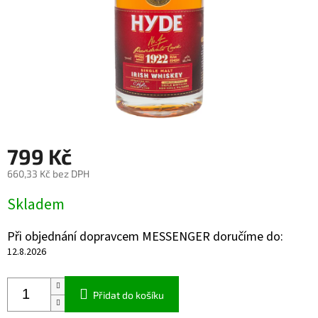
799 Kč
660,33 Kč bez DPH
Měrná
Skladem
cena:
Při objednání dopravcem MESSENGER doručíme do:
12.8.2026
Přidat do košíku