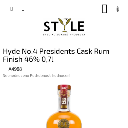
Přejít
NÁKUP
na
obsah
KOŠÍK
Hyde No.4 Presidents Cask Rum
Finish 46% 0,7l
A4988
Průměrné
Neohodnoceno
Podrobnosti hodnocení
hodnocení
produktu
je
0,0
z
5
hvězdiček.