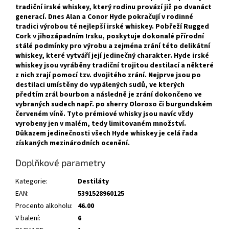
tradiční irské whiskey, který rodinu provází již po dvanáct
generací. Dnes Alan a Conor Hyde pokračují v rodinné
tradici výrobou té nejlepší irské whiskey. Pobřeží Rugged
Cork v jihozápadním Irsku, poskytuje dokonalé přírodní
stálé podmínky pro výrobu a zejména zrání této delikátní
whiskey, které vytváří její jedinečný charakter. Hyde irské
whiskey jsou vyráběny tradiční trojitou destilací a některé
z nich zrají pomocí tzv. dvojitého zrání. Nejprve jsou po
destilaci umístěny do vypálených sudů, ve kterých
předtím zrál bourbon a následně je zrání dokončeno ve
vybraných sudech např. po sherry Oloroso či burgundském
červeném víně. Tyto prémiové whisky jsou navíc vždy
vyrobeny jen v malém, tedy limitovaném množství.
Důkazem jedinečnosti všech Hyde whiskey je celá řada
získaných mezinárodních ocenění.
Doplňkové parametry
Kategorie
:
Destiláty
EAN
:
5391528960125
Procento alkoholu
:
46.00
V balení
:
6