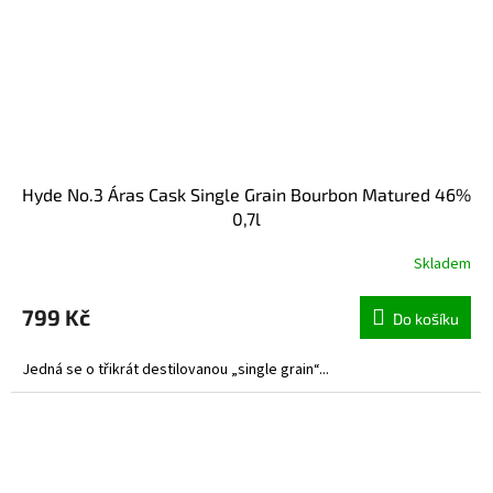
Hyde No.3 Áras Cask Single Grain Bourbon Matured 46%
0,7l
Skladem
799 Kč
Do košíku
Jedná se o třikrát destilovanou „single grain“...