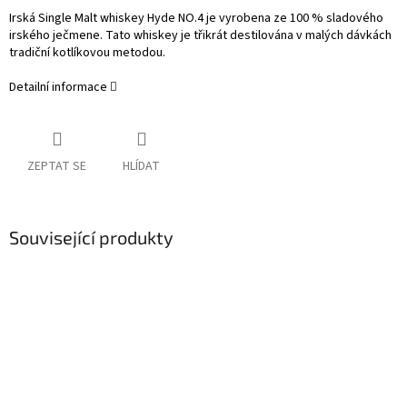
Irská Single Malt whiskey Hyde NO.4 je vyrobena ze 100 % sladového
irského ječmene. Tato whiskey je třikrát destilována v malých dávkách
tradiční kotlíkovou metodou.
Detailní informace
ZEPTAT SE
HLÍDAT
Související produkty