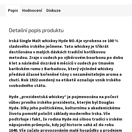
Popis
Hodnocení
Diskuze
Detailní popis produktu
Irská Single Malt whiskey Hyde NO.4 je vyrobena ze 100 %
sladového irského ječmene. Tato whiskey je třikrát
destilována v malých dávkách tradiční kotlíkovou
metodou. Zraje v sudech po výběrovém bourbonu po dobu
6 let a následně dozrává 6 měsíců v sudech po tmavém
karibském rumu z Barbadosu, který výsledné whiskey
předává úžasné kořeněné tóny s nezaměnitelným aroma a
chutí. Rok 1922 uvedený na etiketě označuje vznik Irského
svobodného státu.
Hyde „prezidentská whiskey“ je pojmenována na počest
vůbec prvního irského prezidenta, kterým byl Douglas
Hyde. Díky jeho politickému, kulturnímu a akademickému
životu pomohl položit základy moderního Irska. Vše
podtrhuje i fakt, že rodina Hyde má silnou tradici v irském
nápojovém průmyslu, kdy její historie sahá až do roku
1640. Vše začalo provozováním malé hospůdky a prodejem