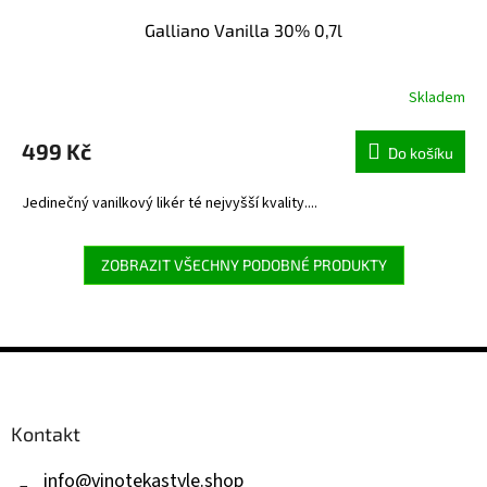
Galliano Vanilla 30% 0,7l
Skladem
499 Kč
Do košíku
Jedinečný vanilkový likér té nejvyšší kvality....
ZOBRAZIT VŠECHNY PODOBNÉ PRODUKTY
Z
á
p
a
Kontakt
t
í
info
@
vinotekastyle.shop