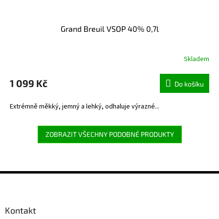
Grand Breuil VSOP 40% 0,7l
Skladem
1 099 Kč
Do košíku
Extrémně měkký, jemný a lehký, odhaluje výrazné...
ZOBRAZIT VŠECHNY PODOBNÉ PRODUKTY
Z
á
p
a
Kontakt
t