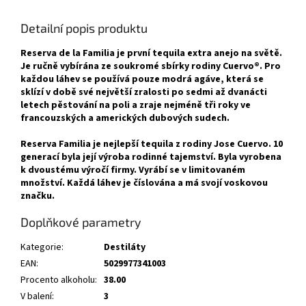
Detailní popis produktu
Reserva de la Familia je první tequila extra anejo na světě.
Je ručně vybírána ze soukromé sbírky rodiny Cuervo®. Pro
každou láhev se používá pouze modrá agáve, která se
sklízí v době své největší zralosti po sedmi až dvanácti
letech pěstování na poli a zraje nejméně tři roky ve
francouzských a amerických dubových sudech.
Reserva Familia je nejlepší tequila z rodiny Jose Cuervo. 10
generací byla její výroba rodinné tajemství. Byla vyrobena
k dvoustému výročí firmy. Vyrábí se v limitovaném
množství. Každá láhev je číslována a má svojí voskovou
značku.
Doplňkové parametry
Kategorie
:
Destiláty
EAN
:
5029977341003
Procento alkoholu
:
38.00
V balení
:
3