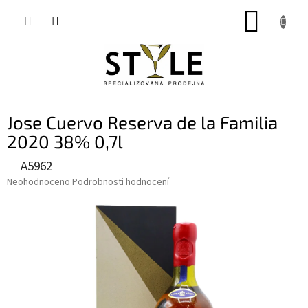
Přejít
NÁKUP
na
obsah
KOŠÍK
Jose Cuervo Reserva de la Familia
2020 38% 0,7l
A5962
Průměrné
Neohodnoceno
Podrobnosti hodnocení
hodnocení
produktu
je
0,0
z
5
hvězdiček.