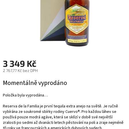
3 349 Kč
2 767,77 Kč bez DPH
Měrná
Momentálně vyprodáno
cena:
Položka byla vyprodána…
Reserva de la Familia je první tequila extra anejo na světě. Je ručně
vybírána ze soukromé sbírky rodiny Cuervo®. Pro každou láhev se
používá pouze modrá agáve, která se sklízí v době své největší
zralosti po sedmi až dvanácti letech pěstování na poli a zraje nejméně
tři roky ve francouzských a amerických dubových sudech.