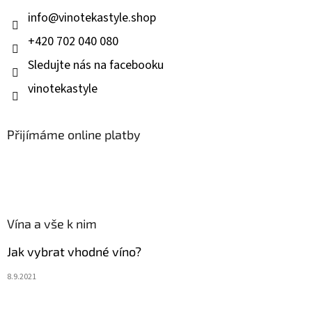
í
info
@
vinotekastyle.shop
+420 702 040 080
Sledujte nás na facebooku
vinotekastyle
Přijímáme online platby
Vína a vše k nim
Jak vybrat vhodné víno?
8.9.2021