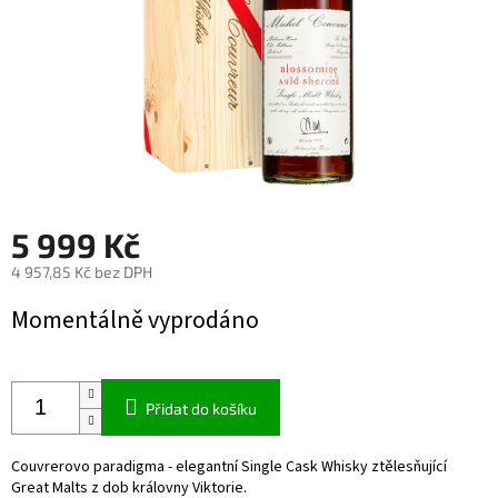
5 999 Kč
4 957,85 Kč bez DPH
Měrná
Momentálně vyprodáno
cena:
Přidat do košíku
Couvrerovo paradigma - elegantní Single Cask Whisky ztělesňující
Great Malts z dob královny Viktorie.