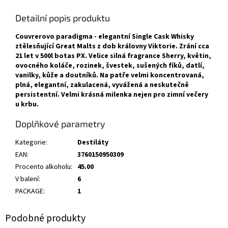
Detailní popis produktu
Couvrerovo paradigma - elegantní Single Cask Whisky
ztělesňující Great Malts z dob královny Viktorie. Zrání cca
21 let v 500l botas PX. Velice silná fragrance Sherry, květin,
ovocného koláče, rozinek, švestek, sušených fíků, datlí,
vanilky, kůže a doutníků. Na patře velmi koncentrovaná,
plná, elegantní, zakulacená, vyvážená a neskutečně
persistentní. Velmi krásná milenka nejen pro zimní večery
u krbu.
Doplňkové parametry
Kategorie
:
Destiláty
EAN
:
3760150950309
Procento alkoholu
:
45.00
V balení
:
6
PACKAGE
:
1