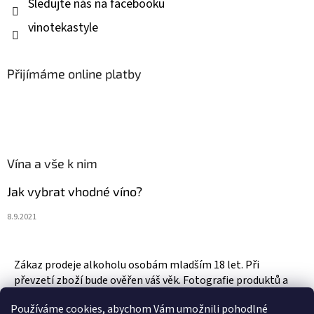
Sledujte nás na facebooku
vinotekastyle
Přijímáme online platby
Vína a vše k nim
Jak vybrat vhodné víno?
8.9.2021
Zákaz prodeje alkoholu osobám mladším 18 let. Při
převzetí zboží bude ověřen váš věk. Fotografie produktů a
zboží jsou ilustrativní.
Používáme cookies, abychom Vám umožnili pohodlné