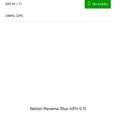
Měrná
320 Kč / 1 l
Do košíku
cena:
100ml, 15%
Nation Panama 10yo 40% 0,7l