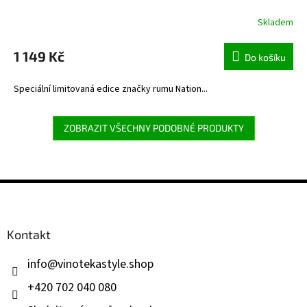
Skladem
1 149 Kč
Do košíku
Speciální limitovaná edice značky rumu Nation...
ZOBRAZIT VŠECHNY PODOBNÉ PRODUKTY
Z
á
p
a
Kontakt
t
í
info
@
vinotekastyle.shop
+420 702 040 080