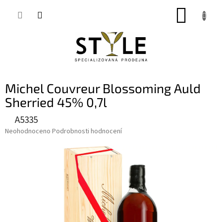
Přejít
NÁKUP
na
obsah
KOŠÍK
Michel Couvreur Blossoming Auld
Sherried 45% 0,7l
A5335
Průměrné
Neohodnoceno
Podrobnosti hodnocení
hodnocení
produktu
je
0,0
z
5
hvězdiček.