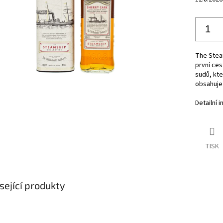
The Steam
první ces
sudů, kte
obsahuje 
Detailní 
TISK
sející produkty