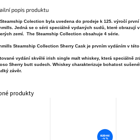
ailní popis produktu
Steamship Colection byla uvedena do prodeje k 125. výročí první
mills. Jedná se o sérii speciálně vydaných sudů, které obrazují v
erých zemí. The Steamship Collection obsahuje 4 série.
mills Steamship Collection Sherry Cask je prvním vydáním v této 
tované vydání skvělé irish single malt whiskey, která speciálně zr
oso Sherry butt sudech. Whiskey charakterizuje bohatost sušen
adký závěr.
820 Kč
–4 %