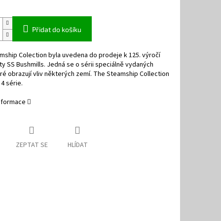
Přidat do košíku
ship Colection byla uvedena do prodeje k 125. výročí
ty SS Bushmills. Jedná se o sérii speciálně vydaných
ré obrazují vliv některých zemí. The Steamship Collection
4 série.
informace
ZEPTAT SE
HLÍDAT