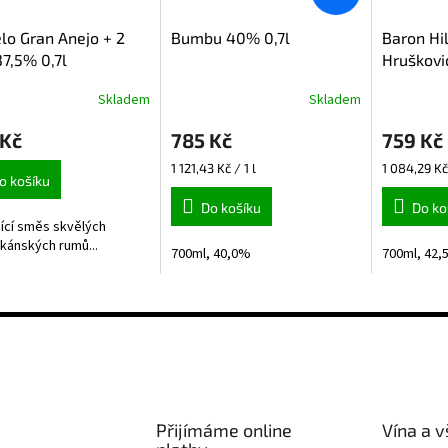
lo Gran Anejo + 2
Bumbu 40% 0,7l
Baron Hi
37,5% 0,7l
Hruškovi
Skladem
Skladem
Průměrné
hodnocení
 Kč
785 Kč
759 Kč
produktu
je
Měrná
Měrná
1 121,43 Kč / 1 l
1 084,29 Kč 
5,0
o košíku
cena:
cena:
z
Do košíku
Do ko
5
jící směs skvělých
hvězdiček.
kánských rumů...
700ml, 40,0%
700ml, 42
Přijímáme online
Vína a v