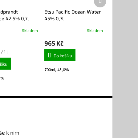
produkt
ldprandt
Etsu Pacific Ocean Water
ce 42,5% 0,7l
45% 0,7l
Skladem
Skladem
965 Kč
/ 1 l
Do košíku
šíku
700ml, 45,0%
,5%
še k nim