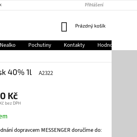
Přihlášení
KY
PODMÍNKY OCHRANY OSOBNÍCH ÚDAJŮ
JAK NAKUPOVAT
NÁKUPNÍ
Prázdný košík
KOŠÍK
Nealko
Pochutiny
Kontakty
Hodnocení obch
sk 40% 1l
A2322
90 Kč
 Kč bez DPH
dem
jednání dopravcem MESSENGER doručíme do: