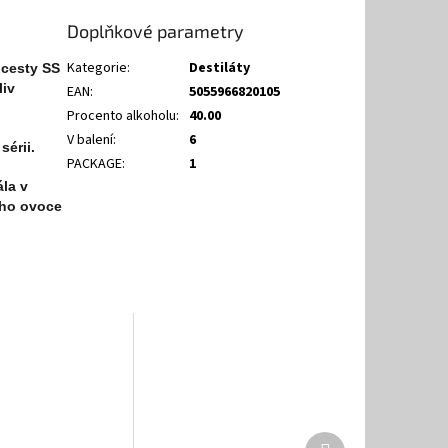
Doplňkové parametry
Kategorie
:
Destiláty
 cesty SS
liv
EAN
:
5055966820105
Procento alkoholu
:
40.00
V balení
:
6
sérii.
PACKAGE
:
1
ála v
ého ovoce
Další