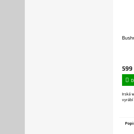
Bushm
599
D
Irská 
vyrábí 
Popi