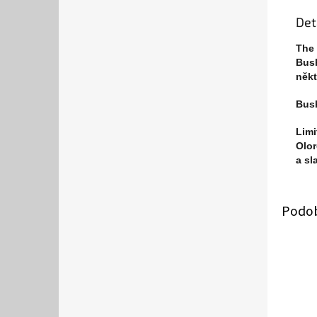
Det
The 
Bush
někt
Bush
Limi
Olor
a sl