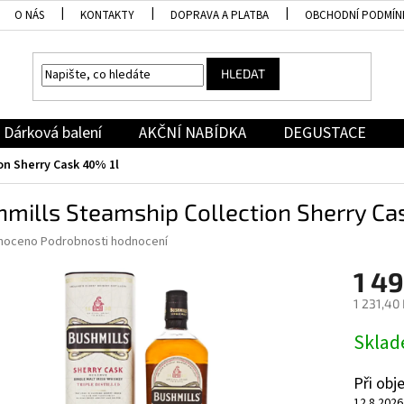
O NÁS
KONTAKTY
DOPRAVA A PLATBA
OBCHODNÍ PODMÍN
HLEDAT
Dárková balení
AKČNÍ NABÍDKA
DEGUSTACE
on Sherry Cask 40% 1l
mills Steamship Collection Sherry Ca
né
noceno
Podrobnosti hodnocení
ní
1 4
u
1 231,40
Měrná
Skla
cena:
ek.
Při ob
12.8.2026