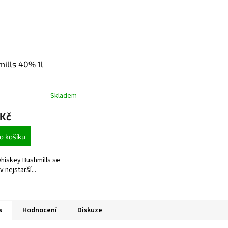
ills 40% 1l
Skladem
 Kč
o košíku
whiskey Bushmills se
v nejstarší...
s
Hodnocení
Diskuze