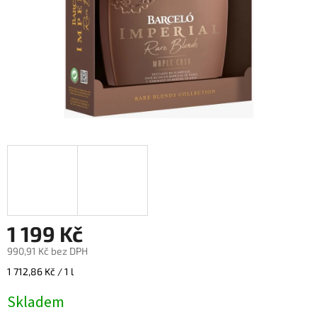
1 199 Kč
990,91 Kč bez DPH
Měrná
1 712,86 Kč / 1 l
cena:
Skladem