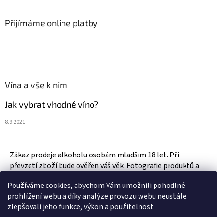
Přijímáme online platby
Vína a vše k nim
Jak vybrat vhodné víno?
8.9.2021
Zákaz prodeje alkoholu osobám mladším 18 let. Při
převzetí zboží bude ověřen váš věk. Fotografie produktů a
zboží jsou ilustrativní.
Používáme cookies, abychom Vám umožnili pohodlné
prohlížení webu a díky analýze provozu webu neustále
zlepšovali jeho funkce, výkon a použitelnost