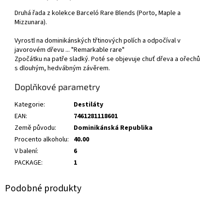
Druhá řada z kolekce Barceló Rare Blends (Porto, Maple a
Mizzunara).
Vyrostl na dominikánských třtinových polích a odpočíval v
javorovém dřevu ... "Remarkable rare"
Zpočátku na patře sladký. Poté se objevuje chuť dřeva a ořechů
s dlouhým, hedvábným závěrem.
Doplňkové parametry
Kategorie
:
Destiláty
EAN
:
7461281118601
Země původu
:
Dominikánská Republika
Procento alkoholu
:
40.00
V balení
:
6
PACKAGE
:
1