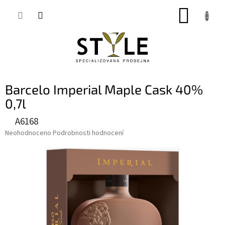
Přejít
NÁKUP
na
obsah
KOŠÍK
Barcelo Imperial Maple Cask 40%
0,7l
A6168
Průměrné
Neohodnoceno
Podrobnosti hodnocení
hodnocení
produktu
je
0,0
z
5
hvězdiček.