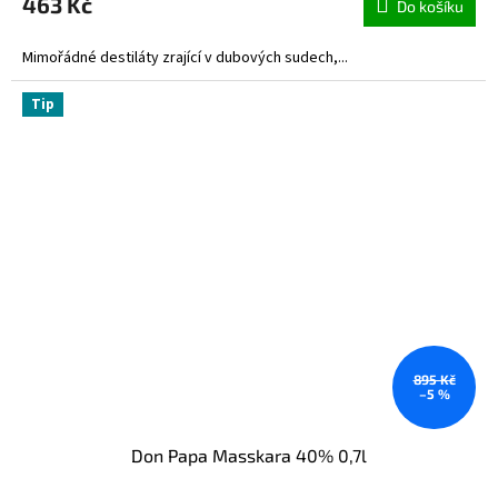
463 Kč
Do košíku
Mimořádné destiláty zrající v dubových sudech,...
Tip
895 Kč
–5 %
Don Papa Masskara 40% 0,7l