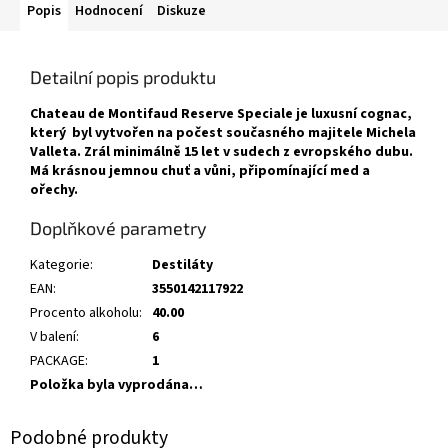
Popis
Hodnocení
Diskuze
Detailní popis produktu
Chateau de Montifaud Reserve Speciale je luxusní cognac,
který byl vytvořen na počest současného majitele Michela
Valleta. Zrál minimálně 15 let v sudech z evropského dubu.
Má krásnou jemnou chuť a vůni, připomínající med a
ořechy.
Doplňkové parametry
Kategorie
:
Destiláty
EAN
:
3550142117922
Procento alkoholu
:
40.00
V balení
:
6
PACKAGE
:
1
Položka byla vyprodána…