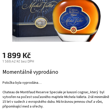
1 899 Kč
1 569,42 Kč bez DPH
Měrná
Momentálně vyprodáno
cena:
Položka byla vyprodána…
Chateau de Montifaud Reserve Speciale je luxusní cognac, který byl
vytvořen na počest současného majitele Michela Valleta. Zrál minimálně
15 let v sudech z evropského dubu. Má krásnou jemnou chuť a vůni,
připomínající med a ořechy.