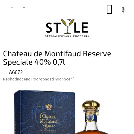
Přejít
NÁKUP
na
obsah
KOŠÍK
Chateau de Montifaud Reserve
Speciale 40% 0,7l
A6672
Průměrné
Neohodnoceno
Podrobnosti hodnocení
hodnocení
produktu
je
0,0
z
5
hvězdiček.